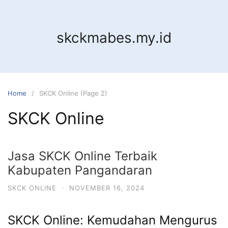
Skip
to
content
skckmabes.my.id
Home
SKCK Online (Page 2)
SKCK Online
Jasa SKCK Online Terbaik
Kabupaten Pangandaran
SKCK ONLINE
·
NOVEMBER 16, 2024
SKCK Online: Kemudahan Mengurus