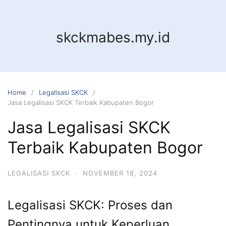
Skip
to
content
skckmabes.my.id
Home
Legalisasi SKCK
Jasa Legalisasi SKCK Terbaik Kabupaten Bogor
Jasa Legalisasi SKCK
Terbaik Kabupaten Bogor
LEGALISASI SKCK
·
NOVEMBER 18, 2024
Legalisasi SKCK: Proses dan
Pentingnya untuk Keperluan