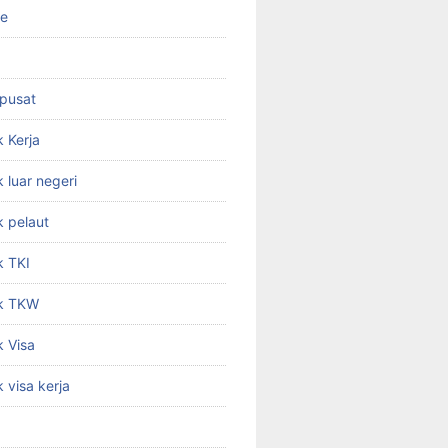
ne
 pusat
 Kerja
 luar negeri
 pelaut
k TKI
k TKW
 Visa
 visa kerja