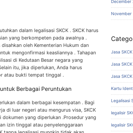
December 
November
utuhkan dalam legalisasi SKCK . SKCK harus
isian yang berkompeten pada awalnya .
Catego
us disahkan oleh Kementerian Hukum dan
Jasa SKCK 
untuk mengonfirmasi keasliannya . Tahapan
lisasi di Kedutaan Besar negara yang
Jasa SKCK
lain itu, jika diperlukan, Anda harus
 atau bukti tempat tinggal .
Jasa SKCK 
 untuk Berbagai Peruntukan
Kartu Iden
Legalisasi
rlukan dalam berbagai kesempatan . Bagi
a di luar negeri atau mengurus visa, SKCK
legalisir S
di dokumen yang diperlukan .Prosedur yang
n izin tinggal atau penyelenggaraan
legalisir S
K tanpa legalisasi mungkin tidak akan