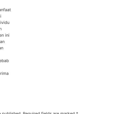
anfaat
i
ividu
h
n ini
san
an
Sebab
erima
e published.
Required fields are marked
*