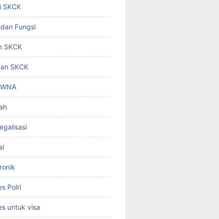
i SKCK
 dan Fungsi
n SKCK
gan SKCK
i WNA
ah
egalisasi
al
ronik
 Polri
s untuk visa