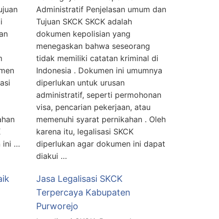
ujuan
Administratif Penjelasan umum dan
i
Tujuan SKCK SKCK adalah
ian
dokumen kepolisian yang
menegaskan bahwa seseorang
m
tidak memiliki catatan kriminal di
umen
Indonesia . Dokumen ini umumnya
asi
diperlukan untuk urusan
administratif, seperti permohonan
visa, pencarian pekerjaan, atau
ahan
memenuhi syarat pernikahan . Oleh
K
karena itu, legalisasi SKCK
 ini …
diperlukan agar dokumen ini dapat
diakui …
aik
Jasa Legalisasi SKCK
Terpercaya Kabupaten
Purworejo