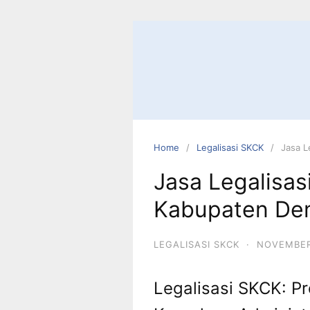
Skip
to
content
Home
Legalisasi SKCK
Jasa L
Jasa Legalisas
Kabupaten De
LEGALISASI SKCK
·
NOVEMBER
Legalisasi SKCK: P