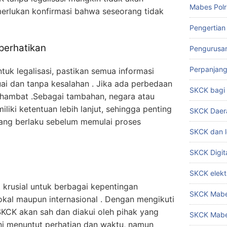
Mabes Polr
merlukan konfirmasi bahwa seseorang tidak
Pengertian
perhatikan
Pengurusa
Perpanjan
k legalisasi, pastikan semua informasi
ai dan tanpa kesalahan . Jika ada perbedaan
SKCK bag
terhambat .Sebagai tambahan, negara atau
liki ketentuan lebih lanjut, sehingga penting
SKCK Daer
ang berlaku sebelum memulai proses
SKCK dan l
SKCK Digit
SKCK elekt
 krusial untuk berbagai kepentingan
SKCK Mabes
 lokal maupun internasional . Dengan mengikuti
 SKCK akan sah dan diakui oleh pihak yang
SKCK Mabe
i menuntut perhatian dan waktu, namun