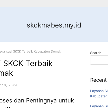
skckmabes.my.id
egalisasi SKCK Terbaik Kabupaten Demak
Search
i SKCK Terbaik
mak
Recent
 18, 2024
Layanan SK
Kabupaten
roses dan Pentingnya untuk
Layanan SK