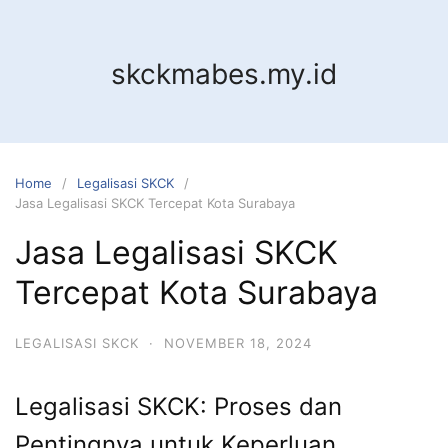
Skip
to
content
skckmabes.my.id
Home
Legalisasi SKCK
Jasa Legalisasi SKCK Tercepat Kota Surabaya
Jasa Legalisasi SKCK
Tercepat Kota Surabaya
LEGALISASI SKCK
·
NOVEMBER 18, 2024
Legalisasi SKCK: Proses dan
Pentingnya untuk Keperluan