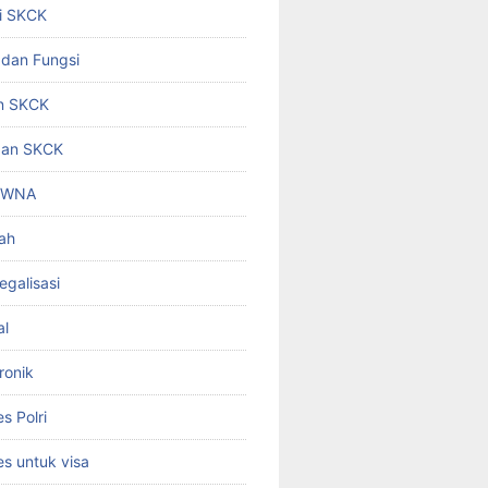
i SKCK
 dan Fungsi
n SKCK
gan SKCK
i WNA
ah
egalisasi
al
ronik
 Polri
s untuk visa