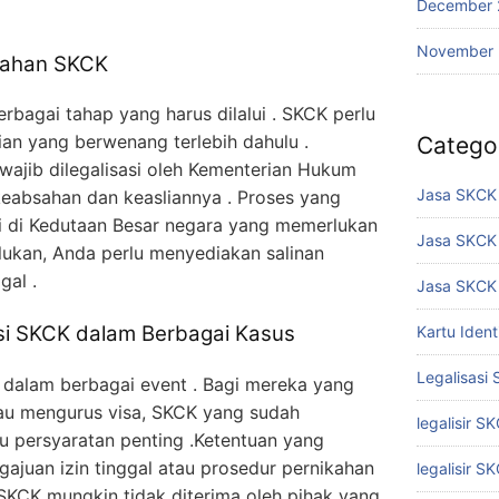
December 
November
sahan SKCK
rbagai tahap yang harus dilalui . SKCK perlu
sian yang berwenang terlebih dahulu .
Catego
ajib dilegalisasi oleh Kementerian Hukum
Jasa SKCK 
absahan dan keasliannya . Proses yang
asi di Kedutaan Besar negara yang memerlukan
Jasa SKCK
rlukan, Anda perlu menyediakan salinan
gal .
Jasa SKCK 
asi SKCK dalam Berbagai Kasus
Kartu Iden
Legalisasi
l dalam berbagai event . Bagi mereka yang
atau mengurus visa, SKCK yang sudah
legalisir S
atu persyaratan penting .Ketentuan yang
gajuan izin tinggal atau prosedur pernikahan
legalisir S
i, SKCK mungkin tidak diterima oleh pihak yang