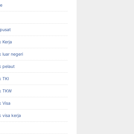
ne
 pusat
 Kerja
 luar negeri
 pelaut
k TKI
k TKW
 Visa
 visa kerja