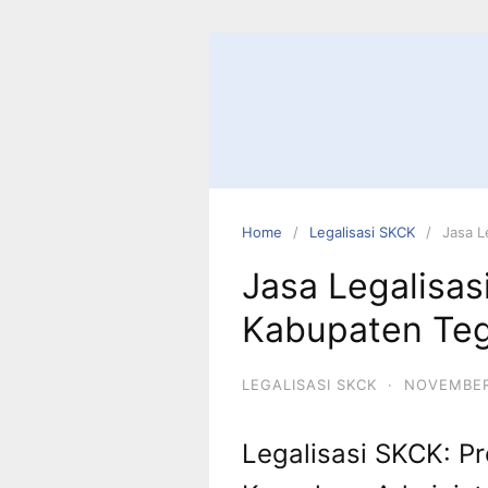
Skip
to
content
Home
Legalisasi SKCK
Jasa L
Jasa Legalisa
Kabupaten Teg
LEGALISASI SKCK
·
NOVEMBER
Legalisasi SKCK: P