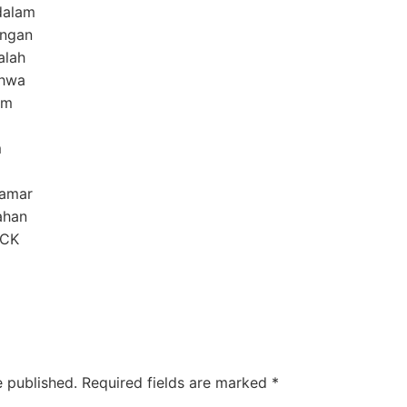
dalam
angan
alah
ahwa
am
m
lamar
ahan
KCK
e published.
Required fields are marked
*