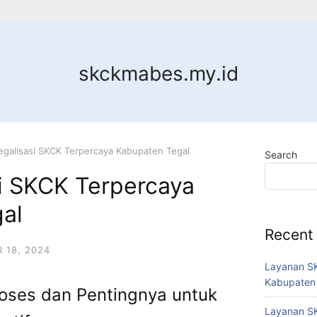
skckmabes.my.id
egalisasi SKCK Terpercaya Kabupaten Tegal
Search
si SKCK Terpercaya
al
Recent
 18, 2024
Layanan SK
Kabupaten
roses dan Pentingnya untuk
Layanan SK