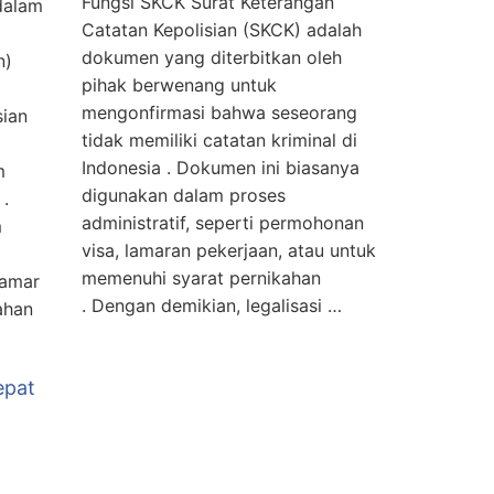
Fungsi SKCK Surat Keterangan
dalam
Catatan Kepolisian (SKCK) adalah
dokumen yang diterbitkan oleh
n)
pihak berwenang untuk
mengonfirmasi bahwa seseorang
sian
tidak memiliki catatan kriminal di
Indonesia . Dokumen ini biasanya
m
digunakan dalam proses
 .
administratif, seperti permohonan
m
visa, lamaran pekerjaan, atau untuk
memenuhi syarat pernikahan
lamar
. Dengan demikian, legalisasi …
ahan
epat