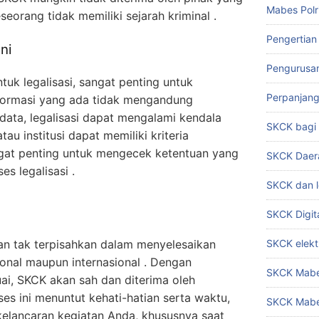
Mabes Polr
orang tidak memiliki sejarah kriminal .
Pengertian
ni
Pengurusa
k legalisasi, sangat penting untuk
Perpanjan
formasi yang ada tidak mengandung
data, legalisasi dapat mengalami kendala
SKCK bag
tau institusi dapat memiliki kriteria
ngat penting untuk mengecek ketentuan yang
SKCK Daer
s legalisasi .
SKCK dan l
SKCK Digit
an tak terpisahkan dalam menyelesaikan
SKCK elekt
sional maupun internasional . Dengan
SKCK Mabes
ai, SKCK akan sah dan diterima oleh
oses ini menuntut kehati-hatian serta waktu,
SKCK Mabe
kelancaran kegiatan Anda, khususnya saat