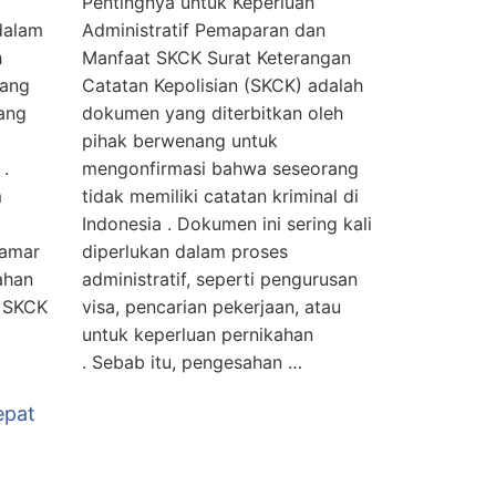
Pentingnya untuk Keperluan
dalam
Administratif Pemaparan dan
h
Manfaat SKCK Surat Keterangan
yang
Catatan Kepolisian (SKCK) adalah
ang
dokumen yang diterbitkan oleh
pihak berwenang untuk
 .
mengonfirmasi bahwa seseorang
m
tidak memiliki catatan kriminal di
Indonesia . Dokumen ini sering kali
lamar
diperlukan dalam proses
ahan
administratif, seperti pengurusan
n SKCK
visa, pencarian pekerjaan, atau
untuk keperluan pernikahan
. Sebab itu, pengesahan …
epat