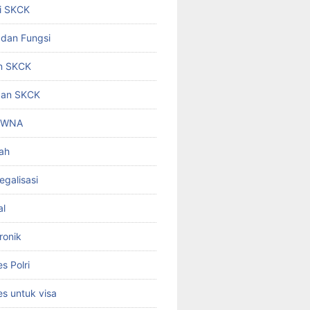
i SKCK
 dan Fungsi
n SKCK
gan SKCK
i WNA
ah
egalisasi
al
ronik
 Polri
s untuk visa