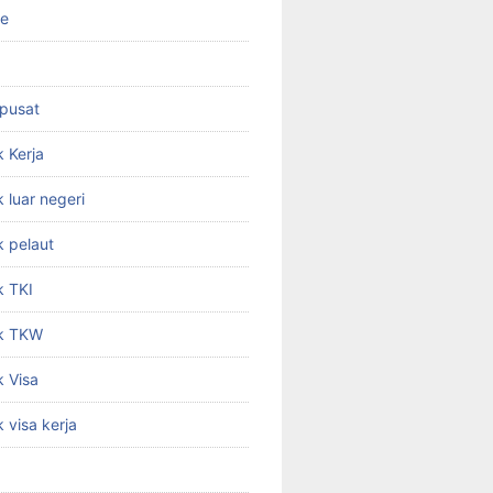
ne
 pusat
 Kerja
 luar negeri
 pelaut
k TKI
k TKW
 Visa
 visa kerja