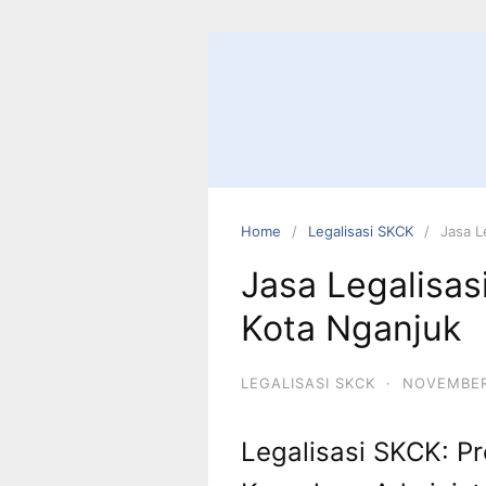
Skip
to
content
Home
Legalisasi SKCK
Jasa L
Jasa Legalisa
Kota Nganjuk
LEGALISASI SKCK
·
NOVEMBER
Legalisasi SKCK: P