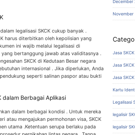
December 
November
CK
dalam legalisasi SKCK cukup banyak .
K harus diterbitkan oleh kepolisian yang
Catego
umen ini wajib melalui legalisasi di
Jasa SKCK 
ang bertanggung jawab atas validitasnya .
engesahan SKCK di Kedutaan Besar negara
Jasa SKCK
utuhan internasional . Jika diperlukan, Anda
endukung seperti salinan paspor atau bukti
Jasa SKCK 
Kartu Iden
K dalam Berbagai Aplikasi
Legalisasi
hkan dalam berbagai kondisi . Untuk mereka
legalisir S
egeri atau mengajukan permohonan visa, SKCK
en utama .Ketentuan serupa berlaku pada
legalisir S
prosedur pernikahan lintas negara . Tanpa