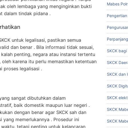
Mabes Polr
olak oleh lembaga yang menginginkan bukti
t dalam tindak pidana .
Pengertian
rhatikan
Pengurusa
Perpanjan
KCK untuk legalisasi, pastikan semua
lid dan benar . Bila informasi tidak sesuai,
SKCK bag
k kalah penting, negara atau instansi tertentu
, oleh karena itu perlu memastikan ketentuan
SKCK Daer
proses legalisasi .
SKCK dan l
SKCK Digit
 yang sangat dibutuhkan dalam
SKCK elekt
ratif, baik domestik maupun luar negeri .
SKCK Mabes
lakukan dengan benar agar SKCK sah dan
si yang memerlukannya . Prosedur ini
SKCK Mabe
 waktu, tetapi penting untuk kelancaran