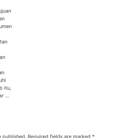
ujuan
an
kumen
atan
kan
an
uhi
 itu,
ar …
e published.
Required fields are marked
*