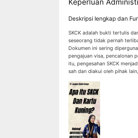
Keperluan Administr
Deskripsi lengkap dan Fu
SKCK adalah bukti tertulis d
seseorang tidak pernah terliba
Dokumen ini sering dipergunak
pengajuan visa, pencalonan p
itu, pengesahan SKCK menjadi
sah dan diakui oleh pihak lai