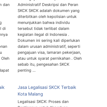
m dan
Administratif Deskripsi dan Peran
SKCK SKCK adalah dokumen yang
diterbitkan oleh kepolisian untuk
g
menunjukkan bahwa individu
l di
tersebut tidak terlibat dalam
mnya
kegiatan ilegal di Indonesia .
Dokumen ini sering kali diperlukan
onan
dalam urusan administratif, seperti
au
pengajuan visa, lamaran pekerjaan,
 Oleh
atau untuk syarat pernikahan . Oleh
sebab itu, pengesahan SKCK
dapat
penting …
aik
Jasa Legalisasi SKCK Terbaik
Kota Malang
Legalisasi SKCK: Proses dan