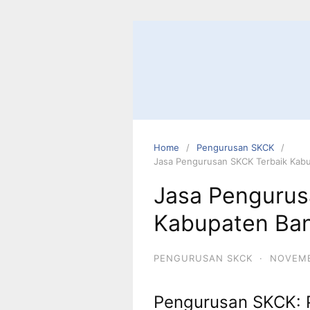
Skip
to
content
Home
Pengurusan SKCK
Jasa Pengurusan SKCK Terbaik Kab
Jasa Pengurus
Kabupaten Ban
PENGURUSAN SKCK
·
NOVEMB
Pengurusan SKCK: 