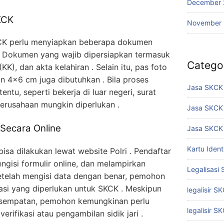
December 
KCK
November
CK perlu menyiapkan beberapa dokumen
. Dokumen yang wajib dipersiapkan termasuk
Catego
KK), dan akta kelahiran . Selain itu, pas foto
n 4×6 cm juga dibutuhkan . Bila proses
Jasa SKCK 
entu, seperti bekerja di luar negeri, surat
perusahaan mungkin diperlukan .
Jasa SKCK
Secara Online
Jasa SKCK 
Kartu Iden
isa dilakukan lewat website Polri . Pendaftar
gisi formulir online, dan melampirkan
Legalisasi
etelah mengisi data dengan benar, pemohon
asi yang diperlukan untuk SKCK . Meskipun
legalisir S
esempatan, pemohon kemungkinan perlu
legalisir S
verifikasi atau pengambilan sidik jari .