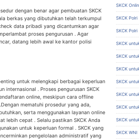
SKCK Onli
osedur dengan benar agar pembuatan SKCK
gala berkas yang dibutuhkan telah terkumpul
SKCK Polri
check data pribadi yang dicantumkan agar
SKCK Polri
mperlambat proses pengurusan . Agar
ncar, datang lebih awal ke kantor polisi
SKCK untuk
SKCK untuk
SKCK untuk
nting untuk melengkapi berbagai keperluan
SKCK untu
pun internasional . Proses pengurusan SKCK
SKCK untu
endaftaran online, meskipun cara offline
 .Dengan mematuhi prosedur yang ada,
SKCK untuk
utuhkan, serta menggunakan layanan online
at lebih cepat . Selalu pastikan SKCK Anda
SKCK untuk
igunakan untuk keperluan formal . SKCK yang
SKCK WNI
encerminkan pengelolaan administratif yang