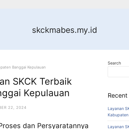
skckmabes.my.id
Search
upaten Banggai Kepulauan
an SKCK Terbaik
ggai Kepulauan
Recent
ER 22, 2024
Layanan SK
Kabupaten
Proses dan Persyaratannya
Layanan SK