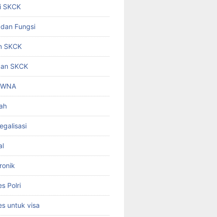
i SKCK
 dan Fungsi
n SKCK
gan SKCK
i WNA
ah
egalisasi
al
ronik
 Polri
s untuk visa