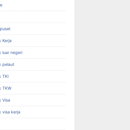
ne
 pusat
 Kerja
 luar negeri
 pelaut
k TKI
k TKW
 Visa
 visa kerja