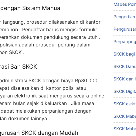
Mabes Polr
dengan Sistem Manual
Pengertian
 langsung, prosedur dilaksanakan di kantor
pemohon . Pendaftar harus mengisi formulir
Pengurusa
yerahkan dokumen pendukung secara utuh .
Perpanjan
epolisian adalah prosedur penting dalam
hon SKCK .
SKCK bag
rasi Sah SKCK
SKCK Daer
SKCK dan l
 administrasi SKCK dengan biaya Rp30.000
at diselesaikan di kantor polisi atau
SKCK Digit
an elektronik saat mengurus secara online
enam bulan sejak dikeluarkan . Jika masa
SKCK elekt
n dapat melakukan perpanjangan dengan
SKCK Mabes
an dokumen lainnya .
SKCK Mabe
ngurusan SKCK dengan Mudah