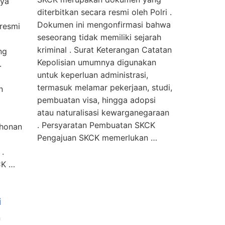
nya
diterbitkan secara resmi oleh Polri .
Dokumen ini mengonfirmasi bahwa
resmi
seseorang tidak memiliki sejarah
kriminal . Surat Keterangan Catatan
ng
Kepolisian umumnya digunakan
.
untuk keperluan administrasi,
termasuk melamar pekerjaan, studi,
n
pembuatan visa, hingga adopsi
atau naturalisasi kewarganegaraan
. Persyaratan Pembuatan SKCK
ohonan
Pengajuan SKCK memerlukan …
 .
CK …
i
n