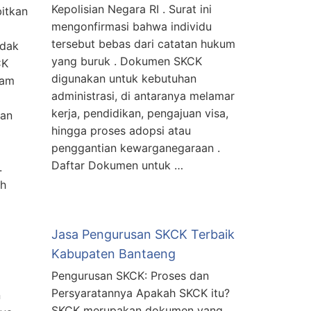
Kepolisian Negara RI . Surat ini
itkan
mengonfirmasi bahwa individu
tersebut bebas dari catatan hukum
idak
yang buruk . Dokumen SKCK
CK
digunakan untuk kebutuhan
lam
administrasi, di antaranya melamar
kerja, pendidikan, pengajuan visa,
kan
hingga proses adopsi atau
penggantian kewarganegaraan .
Daftar Dokumen untuk …
.
eh
Jasa Pengurusan SKCK Terbaik
Kabupaten Bantaeng
Pengurusan SKCK: Proses dan
Persyaratannya Apakah SKCK itu?
n
SKCK merupakan dokumen yang