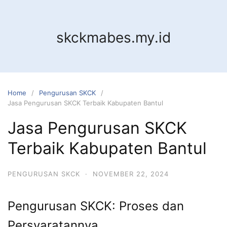
Skip
to
content
skckmabes.my.id
Home
Pengurusan SKCK
Jasa Pengurusan SKCK Terbaik Kabupaten Bantul
Jasa Pengurusan SKCK
Terbaik Kabupaten Bantul
PENGURUSAN SKCK
·
NOVEMBER 22, 2024
Pengurusan SKCK: Proses dan
Persyaratannya