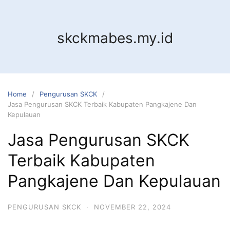
Skip
to
content
skckmabes.my.id
Home
Pengurusan SKCK
Jasa Pengurusan SKCK Terbaik Kabupaten Pangkajene Dan
Kepulauan
Jasa Pengurusan SKCK
Terbaik Kabupaten
Pangkajene Dan Kepulauan
PENGURUSAN SKCK
·
NOVEMBER 22, 2024