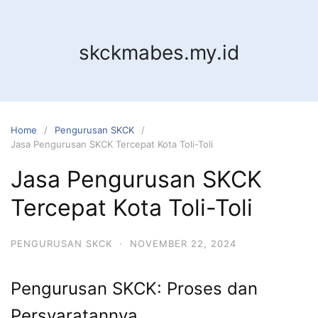
Skip
to
content
skckmabes.my.id
Home
Pengurusan SKCK
Jasa Pengurusan SKCK Tercepat Kota Toli-Toli
Jasa Pengurusan SKCK
Tercepat Kota Toli-Toli
PENGURUSAN SKCK
·
NOVEMBER 22, 2024
Pengurusan SKCK: Proses dan
Persyaratannya