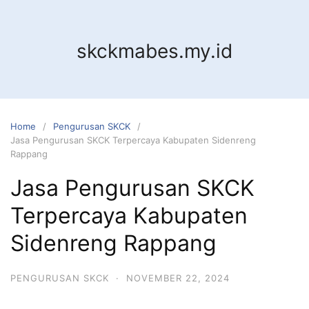
Skip
to
content
skckmabes.my.id
Home
Pengurusan SKCK
Jasa Pengurusan SKCK Terpercaya Kabupaten Sidenreng
Rappang
Jasa Pengurusan SKCK
Terpercaya Kabupaten
Sidenreng Rappang
PENGURUSAN SKCK
·
NOVEMBER 22, 2024