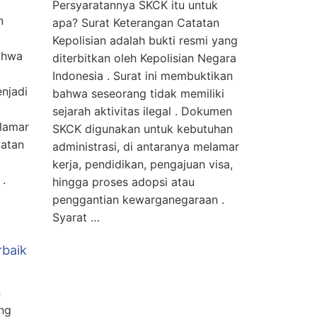
Persyaratannya SKCK itu untuk
n
apa? Surat Keterangan Catatan
Kepolisian adalah bukti resmi yang
ahwa
diterbitkan oleh Kepolisian Negara
Indonesia . Surat ini membuktikan
enjadi
bahwa seseorang tidak memiliki
sejarah aktivitas ilegal . Dokumen
elamar
SKCK digunakan untuk kebutuhan
uatan
administrasi, di antaranya melamar
kerja, pendidikan, pengajuan visa,
 .
hingga proses adopsi atau
penggantian kewarganegaraan .
Syarat …
rbaik
n
ng