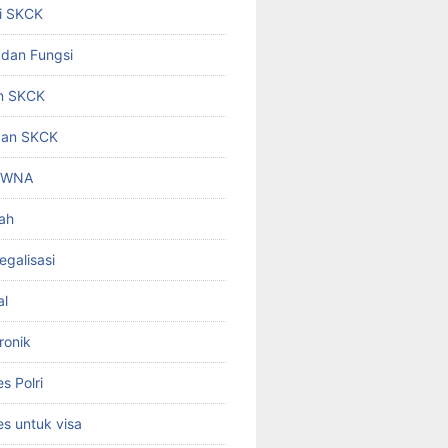
i SKCK
 dan Fungsi
n SKCK
gan SKCK
i WNA
ah
egalisasi
al
ronik
 Polri
s untuk visa