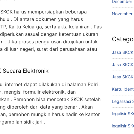
December 
 SKCK harus mempersiapkan beberapa
November
hulu . Di antara dokumen yang harus
TP, Kartu Keluarga, serta akta kelahiran . Pas
 diperlukan sesuai dengan ketentuan ukuran
Catego
m . Jika proses pengurusan ditujukan untuk
ja di luar negeri, surat dari perusahaan atau
Jasa SKCK 
Jasa SKCK
 Secara Elektronik
Jasa SKCK 
 internet dapat dilakukan di halaman Polri .
Kartu Iden
mengisi formulir elektronik, dan
hkan . Pemohon bisa mencetak SKCK setelah
Legalisasi
ng diperoleh dari data yang benar . Akan
legalisir S
aan, pemohon mungkin harus hadir ke kantor
ngambilan sidik jari .
legalisir S