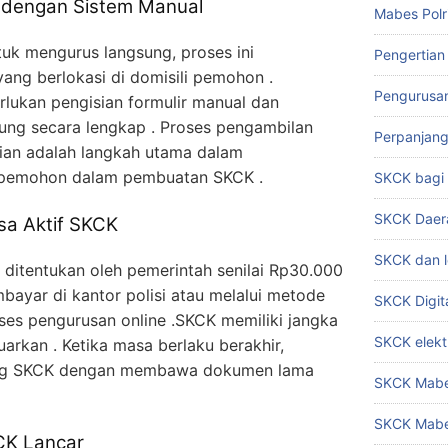
dengan Sistem Manual
Mabes Polr
uk mengurus langsung, proses ini
Pengertian
 yang berlokasi di domisili pemohon .
Pengurusa
lukan pengisian formulir manual dan
ng secara lengkap . Proses pengambilan
Perpanjan
isian adalah langkah utama dalam
a pemohon dalam pembuatan SKCK .
SKCK bag
SKCK Daer
sa Aktif SKCK
SKCK dan l
h ditentukan oleh pemerintah senilai Rp30.000
ayar di kantor polisi atau melalui metode
SKCK Digit
ses pengurusan online .SKCK memiliki jangka
SKCK elekt
arkan . Ketika masa berlaku berakhir,
ng SKCK dengan membawa dokumen lama
SKCK Mabes
SKCK Mabe
CK Lancar