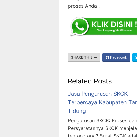
proses Anda .
SHARE THIS
Facebook
Related Posts
Jasa Pengurusan SKCK
Terpercaya Kabupaten Ta
Tidung
Pengurusan SKCK: Proses da
Persyaratannya SKCK menjel
tentang apa? Surat SKCK ada