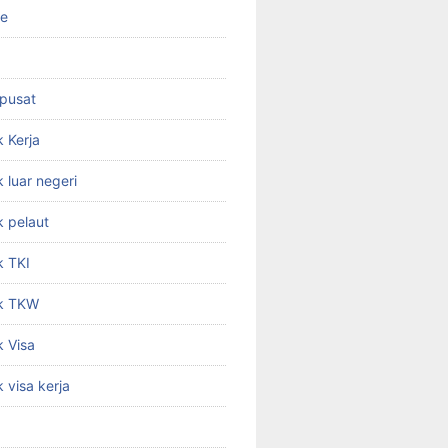
ne
 pusat
 Kerja
 luar negeri
 pelaut
k TKI
k TKW
 Visa
 visa kerja