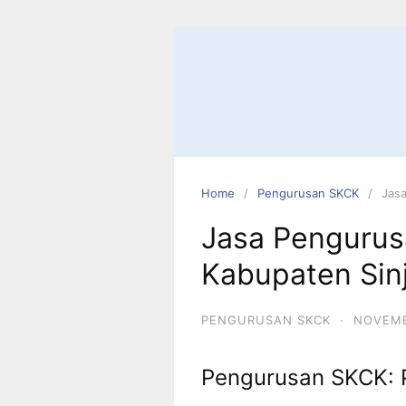
Skip
to
content
Home
Pengurusan SKCK
Jasa
Jasa Pengurus
Kabupaten Sinj
PENGURUSAN SKCK
·
NOVEMB
Pengurusan SKCK: 