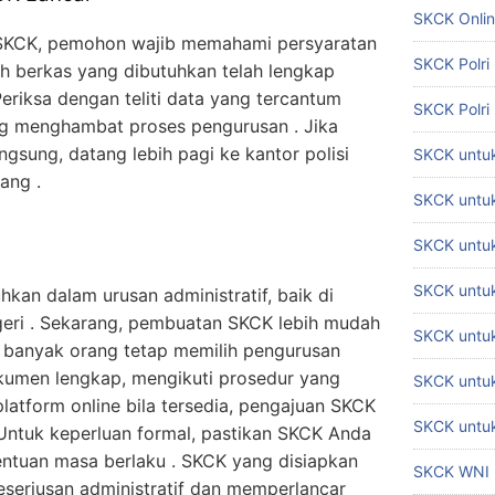
SKCK Onli
SKCK, pemohon wajib memahami persyaratan
SKCK Polri
uh berkas yang dibutuhkan telah lengkap
eriksa dengan teliti data yang tercantum
SKCK Polri
ng menghambat proses pengurusan . Jika
gsung, datang lebih pagi ke kantor polisi
SKCK untuk
ang .
SKCK untuk
SKCK untuk
SKCK untu
an dalam urusan administratif, baik di
geri . Sekarang, pembuatan SKCK lebih mudah
SKCK untu
n banyak orang tetap memilih pengurusan
kumen lengkap, mengikuti prosedur yang
SKCK untuk
latform online bila tersedia, pengajuan SKCK
SKCK untuk
. Untuk keperluan formal, pastikan SKCK Anda
entuan masa berlaku . SKCK yang disiapkan
SKCK WNI
seriusan administratif dan memperlancar