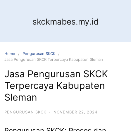
Skip
to
content
skckmabes.my.id
Home
Pengurusan SKCK
Jasa Pengurusan SKCK Terpercaya Kabupaten Sleman
Jasa Pengurusan SKCK
Terpercaya Kabupaten
Sleman
PENGURUSAN SKCK
·
NOVEMBER 22, 2024
Pengurusan SKCK: Proses dan