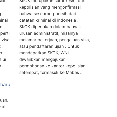
sian
SKCK merupakan surat resmi dari
kepolisian yang mengonfirmasi
g
bahwa seseorang bersih dari
inal
catatan kriminal di Indonesia .
an
SKCK diperlukan dalam banyak
perti
urusan administratif, misalnya
visa,
melamar pekerjaan, pengajuan visa,
k
atau pendaftaran ujian . Untuk
b
mendapatkan SKCK, WNI
lui
diwajibkan mengajukan
k
permohonan ke kantor kepolisian
setempat, termasuk ke Mabes …
rbaru
uan,
kat