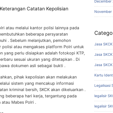
December 
Keterangan Catatan Kepolisian
November
i atau melalui kantor polisi lainnya pada
Catego
membutuhkan beberapa persyaratan
enuhi . Sebelum melanjutkan, pemohon
Jasa SKCK 
 polisi atau mengakses platform Polri untuk
n yang perlu disiapkan adalah fotokopi KTP,
Jasa SKCK
terbaru sesuai ukuran yang ditetapkan . Di
Jasa SKCK 
bawa dokumen asli sebagai bukti .
Kartu Iden
ahkan, pihak kepolisian akan melakukan
lalui sistem yang mencakup informasi
Legalisasi
atatan kriminal bersih, SKCK akan dikeluarkan .
ung beberapa hari kerja, tergantung pada
legalisir S
 atau Mabes Polri .
legalisir S