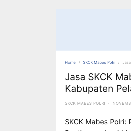
Skip
to
content
Home
SKCK Mabes Polri
Jasa
Jasa SKCK Mab
Kabupaten Pel
SKCK MABES POLRI
·
NOVEMBE
SKCK Mabes Polri: 