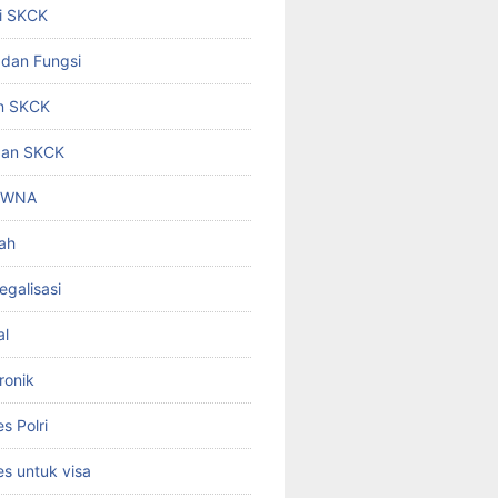
i SKCK
 dan Fungsi
n SKCK
gan SKCK
i WNA
ah
egalisasi
al
ronik
 Polri
s untuk visa