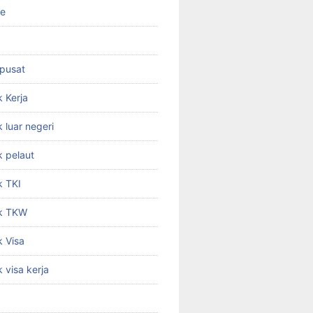
ne
 pusat
 Kerja
 luar negeri
 pelaut
k TKI
k TKW
 Visa
 visa kerja