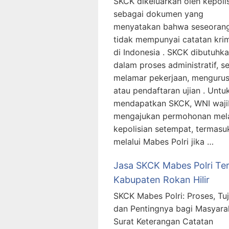
SKCK dikeluarkan oleh kepoli
sebagai dokumen yang
menyatakan bahwa seseoran
tidak mempunyai catatan krim
di Indonesia . SKCK dibutuhk
dalam proses administratif, se
melamar pekerjaan, mengurus 
atau pendaftaran ujian . Untu
mendapatkan SKCK, WNI waji
mengajukan permohonan mela
kepolisian setempat, termasu
melalui Mabes Polri jika …
Jasa SKCK Mabes Polri Te
Kabupaten Rokan Hilir
SKCK Mabes Polri: Proses, Tuj
dan Pentingnya bagi Masyara
Surat Keterangan Catatan