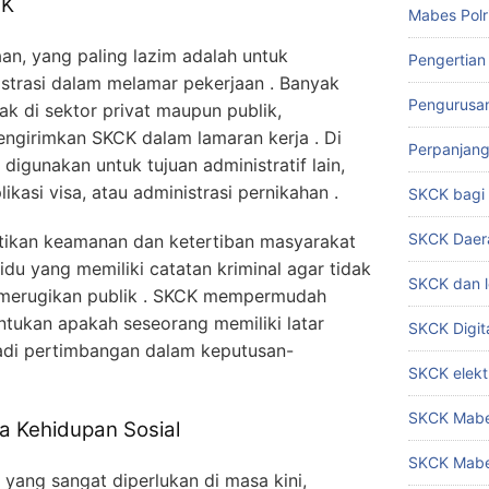
CK
Mabes Polr
n, yang paling lazim adalah untuk
Pengertian
strasi dalam melamar pekerjaan . Banyak
Pengurusa
ak di sektor privat maupun publik,
ngirimkan SKCK dalam lamaran kerja . Di
Perpanjan
digunakan untuk tujuan administratif lain,
ikasi visa, atau administrasi pernikahan .
SKCK bag
SKCK Daer
ikan keamanan dan ketertiban masyarakat
idu yang memiliki catatan kriminal agar tidak
SKCK dan l
g merugikan publik . SKCK mempermudah
tukan apakah seseorang memiliki latar
SKCK Digit
jadi pertimbangan dalam keputusan-
SKCK elekt
SKCK Mabes
a Kehidupan Sosial
SKCK Mabe
yang sangat diperlukan di masa kini,