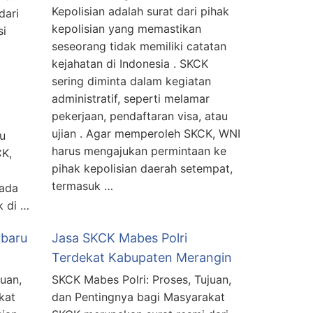
Kepolisian adalah surat dari pihak
dari
kepolisian yang memastikan
si
seseorang tidak memiliki catatan
kejahatan di Indonesia . SKCK
sering diminta dalam kegiatan
administratif, seperti melamar
pekerjaan, pendaftaran visa, atau
ujian . Agar memperoleh SKCK, WNI
au
harus mengajukan permintaan ke
CK,
pihak kepolisian daerah setempat,
termasuk …
ada
k di …
rbaru
Jasa SKCK Mabes Polri
Terdekat Kabupaten Merangin
uan,
SKCK Mabes Polri: Proses, Tujuan,
kat
dan Pentingnya bagi Masyarakat