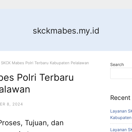
skckmabes.my.id
 SKCK Mabes Polri Terbaru Kabupaten Pelalawan
Search
es Polri Terbaru
alawan
Recent
R 8, 2024
Layanan SK
Kabupaten
Proses, Tujuan, dan
Layanan SK