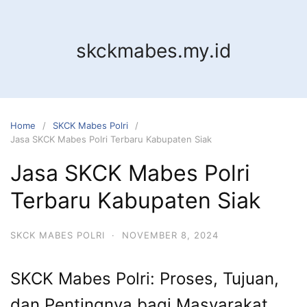
Skip
to
content
skckmabes.my.id
Home
SKCK Mabes Polri
Jasa SKCK Mabes Polri Terbaru Kabupaten Siak
Jasa SKCK Mabes Polri
Terbaru Kabupaten Siak
SKCK MABES POLRI
·
NOVEMBER 8, 2024
SKCK Mabes Polri: Proses, Tujuan,
dan Pentingnya bagi Masyarakat