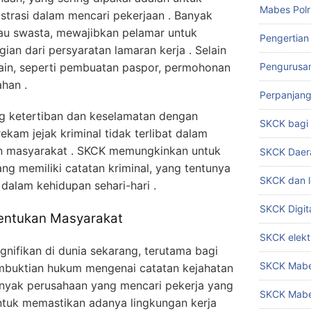
Mabes Polr
trasi dalam mencari pekerjaan . Banyak
atau swasta, mewajibkan pelamar untuk
Pengertian
an dari persyaratan lamaran kerja . Selain
lain, seperti pembuatan paspor, permohonan
Pengurusa
ahan .
Perpanjan
g ketertiban dan keselamatan dengan
SKCK bag
kam jejak kriminal tidak terlibat dalam
n masyarakat . SKCK memungkinkan untuk
SKCK Daer
ng memiliki catatan kriminal, yang tentunya
SKCK dan l
alam kehidupan sehari-hari .
SKCK Digit
entukan Masyarakat
SKCK elekt
gnifikan di dunia sekarang, terutama bagi
SKCK Mabes
buktian hukum mengenai catatan kejahatan
banyak perusahaan yang mencari pekerja yang
SKCK Mabe
untuk memastikan adanya lingkungan kerja