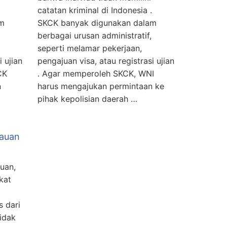
catatan kriminal di Indonesia .
am
SKCK banyak digunakan dalam
berbagai urusan administratif,
seperti melamar pekerjaan,
i ujian
pengajuan visa, atau registrasi ujian
CK
. Agar memperoleh SKCK, WNI
n
harus mengajukan permintaan ke
pihak kepolisian daerah …
lauan
uan,
kat
s dari
idak