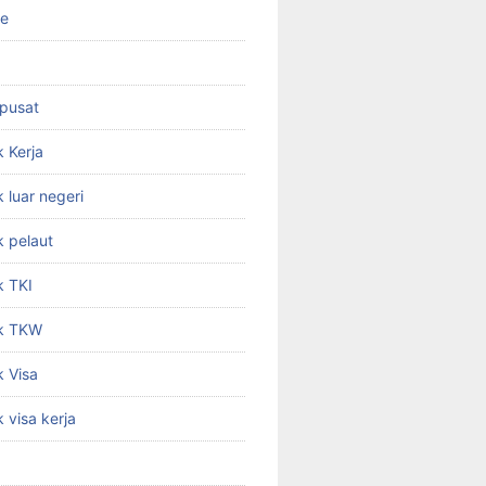
ne
 pusat
 Kerja
 luar negeri
 pelaut
k TKI
k TKW
 Visa
 visa kerja