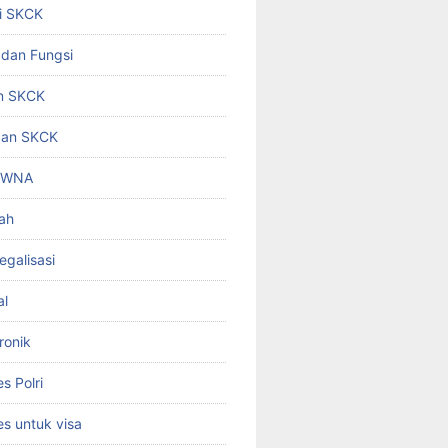
i SKCK
 dan Fungsi
n SKCK
gan SKCK
i WNA
ah
egalisasi
al
ronik
 Polri
s untuk visa