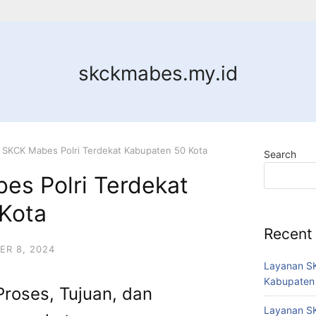
skckmabes.my.id
 SKCK Mabes Polri Terdekat Kabupaten 50 Kota
Search
es Polri Terdekat
Kota
Recent
R 8, 2024
Layanan SK
Kabupaten
Proses, Tujuan, dan
Layanan SK