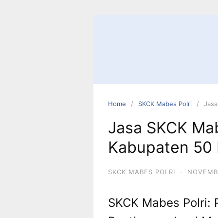
Skip
to
content
Home
SKCK Mabes Polri
Jasa
Jasa SKCK Mab
Kabupaten 50 
SKCK MABES POLRI
·
NOVEMBE
SKCK Mabes Polri: 