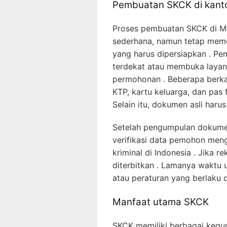
Pembuatan SKCK di kanto
Proses pembuatan SKCK di Mab
sederhana, namun tetap meme
yang harus dipersiapkan . Pe
terdekat atau membuka layana
permohonan . Beberapa berka
KTP, kartu keluarga, dan pas 
Selain itu, dokumen asli haru
Setelah pengumpulan dokume
verifikasi data pemohon meng
kriminal di Indonesia . Jika r
diterbitkan . Lamanya waktu 
atau peraturan yang berlaku d
Manfaat utama SKCK
SKCK memiliki berbagai kegun