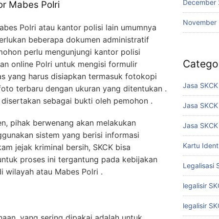
December 
r Mabes Polri
November
es Polri atau kantor polisi lain umumnya
rlukan beberapa dokumen administratif
mohon perlu mengunjungi kantor polisi
Catego
n online Polri untuk mengisi formulir
s yang harus disiapkan termasuk fotokopi
Jasa SKCK 
foto terbaru dengan ukuran yang ditentukan .
s disertakan sebagai bukti oleh pemohon .
Jasa SKCK
n, pihak berwenang akan melakukan
Jasa SKCK 
gunakan sistem yang berisi informasi
Kartu Iden
ekam jejak kriminal bersih, SKCK bisa
untuk proses ini tergantung pada kebijakan
Legalisasi
i wilayah atau Mabes Polri .
legalisir S
legalisir S
aan, yang sering dipakai adalah untuk