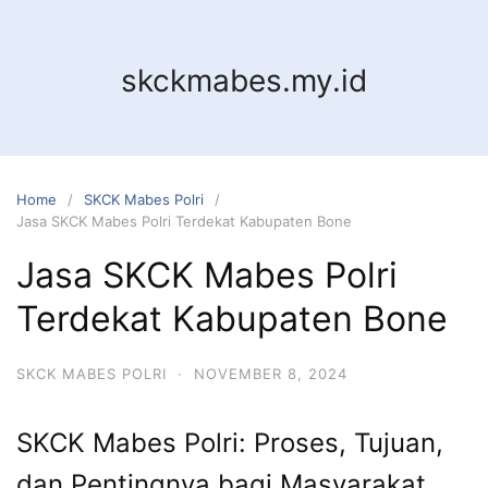
Skip
to
content
skckmabes.my.id
Home
SKCK Mabes Polri
Jasa SKCK Mabes Polri Terdekat Kabupaten Bone
Jasa SKCK Mabes Polri
Terdekat Kabupaten Bone
SKCK MABES POLRI
·
NOVEMBER 8, 2024
SKCK Mabes Polri: Proses, Tujuan,
dan Pentingnya bagi Masyarakat