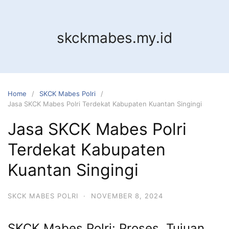
Skip
to
content
skckmabes.my.id
Home
SKCK Mabes Polri
Jasa SKCK Mabes Polri Terdekat Kabupaten Kuantan Singingi
Jasa SKCK Mabes Polri
Terdekat Kabupaten
Kuantan Singingi
SKCK MABES POLRI
·
NOVEMBER 8, 2024
SKCK Mabes Polri: Proses, Tujuan,