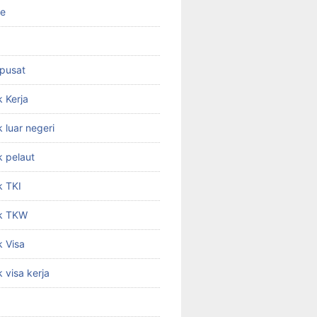
ne
 pusat
 Kerja
 luar negeri
 pelaut
k TKI
k TKW
 Visa
 visa kerja