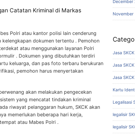
December 
an Catatan Kriminal di Markas
November
es Polri atau kantor polisi lain cenderung
Catego
 kelengkapan dokumen tertentu . Pemohon
i terdekat atau menggunakan layanan Polri
Jasa SKCK 
ormulir . Dokumen yang dibutuhkan terdiri
artu keluarga, dan pas foto terbaru berukuran
Jasa SKCK
erifikasi, pemohon harus menyertakan
Jasa SKCK 
Kartu Iden
k berwenang akan melakukan pengecekan
sistem yang mencatat tindakan kriminal
Legalisasi
ak ada riwayat pelanggaran hukum, SKCK akan
mnya memerlukan beberapa hari kerja,
legalisir S
tempat atau Mabes Polri .
legalisir S