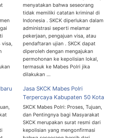
at
menyatakan bahwa seseorang
tidak memiliki catatan kriminal di
umen
Indonesia . SKCK diperlukan dalam
gai
administrasi seperti melamar
ti
pekerjaan, pengajuan visa, atau
visa,
pendaftaran ujian . SKCK dapat
h
diperoleh dengan mengajukan
permohonan ke kepolisian lokal,
ukan
termasuk ke Mabes Polri jika
dilakukan …
rbaru
Jasa SKCK Mabes Polri
Terpercaya Kabupaten 50 Kota
uan,
SKCK Mabes Polri: Proses, Tujuan,
kat
dan Pentingnya bagi Masyarakat
SKCK merupakan surat resmi dari
ti
kepolisian yang mengonfirmasi
at
bahwa seseorang bersih dari