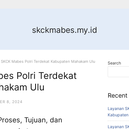
skckmabes.my.id
 SKCK Mabes Polri Terdekat Kabupaten Mahakam Ulu
Search
es Polri Terdekat
hakam Ulu
Recent
R 8, 2024
Layanan SK
Kabupaten
Proses, Tujuan, dan
Layanan SK