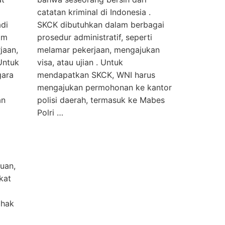
catatan kriminal di Indonesia .
adi
SKCK dibutuhkan dalam berbagai
am
prosedur administratif, seperti
jaan,
melamar pekerjaan, mengajukan
 Untuk
visa, atau ujian . Untuk
gara
mendapatkan SKCK, WNI harus
mengajukan permohonan ke kantor
an
polisi daerah, termasuk ke Mabes
Polri …
uan,
kat
ihak