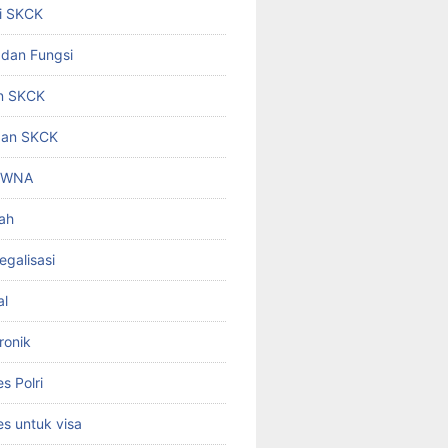
i SKCK
 dan Fungsi
n SKCK
gan SKCK
i WNA
ah
egalisasi
al
ronik
 Polri
s untuk visa