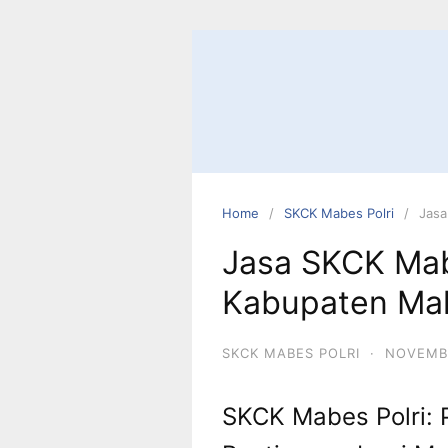
Skip
to
content
Home
SKCK Mabes Polri
Jasa
Jasa SKCK Mab
Kabupaten Ma
SKCK MABES POLRI
·
NOVEMBE
SKCK Mabes Polri: 