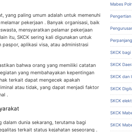
Mabes Polr
t, yang paling umum adalah untuk memenuhi
Pengertian
 melamar pekerjaan . Banyak organisasi, baik
Pengurusa
 swasta, mensyaratkan pelamar pekerjaan
in itu, SKCK sering kali digunakan untuk
Perpanjan
 paspor, aplikasi visa, atau administrasi
SKCK bag
SKCK Daer
stikan bahwa orang yang memiliki catatan
m kegiatan yang membahayakan kepentingan
SKCK dan l
ihak terkait dapat mengecek apakah
iminal atau tidak, yang dapat menjadi faktor
SKCK Digit
al .
SKCK elekt
yarakat
SKCK Mabes
g dalam dunia sekarang, terutama bagi
SKCK Mabe
alitas terkait status kejahatan seseorang .