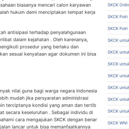
rusahaan biasanya mencari calon karyawan
SKCK Onli
asalah hukum demi menciptakan tempat kerja
SKCK Polri
SKCK Polri
ah antisipasi terhadap penyalahgunaan
erlibat dalam kejahatan . Oleh karenanya,
SKCK untuk
engikuti prosedur yang berlaku dan
SKCK untuk
kan sesuai kenyataan agar dokumen ini bisa
SKCK untuk
SKCK untu
SKCK untu
nyak nilai guna bagi warga negara Indonesia
ebih mudah jika persyaratan administrasi
SKCK untuk
n terciptanya kondisi yang aman dan tertib
SKCK untuk
t secara keseluruhan . Sebagai individu di
emahami cara mengajukan SKCK dengan benar
SKCK WNI
rjalan lancar untuk bisa memanfaatkannya