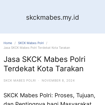
Skip
to
content
skckmabes.my.id
Home
SKCK Mabes Polri
Jasa SKCK Mabes Polri Terdekat Kota Tarakan
Jasa SKCK Mabes Polri
Terdekat Kota Tarakan
SKCK MABES POLRI
·
NOVEMBER 8, 2024
SKCK Mabes Polri: Proses, Tujuan,
dan Pentingnya bagi Masyarakat