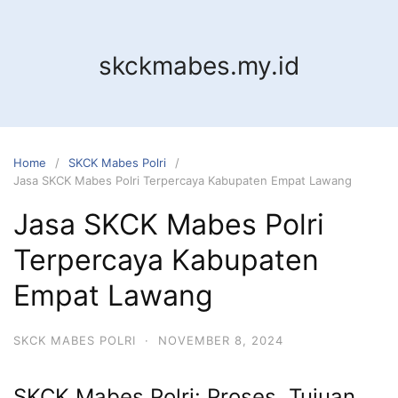
Skip
to
content
skckmabes.my.id
Home
SKCK Mabes Polri
Jasa SKCK Mabes Polri Terpercaya Kabupaten Empat Lawang
Jasa SKCK Mabes Polri
Terpercaya Kabupaten
Empat Lawang
SKCK MABES POLRI
·
NOVEMBER 8, 2024
SKCK Mabes Polri: Proses, Tujuan,