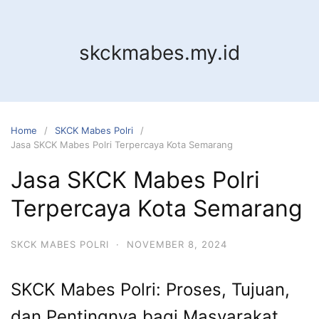
Skip
to
content
skckmabes.my.id
Home
SKCK Mabes Polri
Jasa SKCK Mabes Polri Terpercaya Kota Semarang
Jasa SKCK Mabes Polri
Terpercaya Kota Semarang
SKCK MABES POLRI
·
NOVEMBER 8, 2024
SKCK Mabes Polri: Proses, Tujuan,
dan Pentingnya bagi Masyarakat