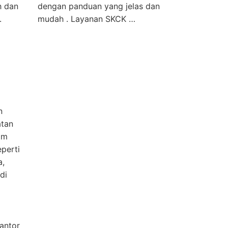
 dan
dengan panduan yang jelas dan
.
mudah . Layanan SKCK …
n
atan
am
eperti
a,
di
antor