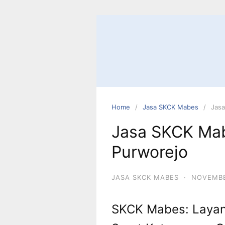
Skip
to
content
Home
Jasa SKCK Mabes
Jasa
Jasa SKCK Mab
Purworejo
JASA SKCK MABES
·
NOVEMBE
SKCK Mabes: Layan