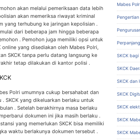
Mabes Polr
mohon akan melalui pemeriksaan data lebih
epolisian akan memeriksa riwayat kriminal
Pengertian
yang terhubung ke jaringan kepolisian .
Pengurusa
 mulai dari beberapa jam hingga beberapa
emohon . Pemohon juga memiliki opsi untuk
Perpanjan
online yang disediakan oleh Mabes Polri,
n SKCK tanpa perlu datang langsung ke
SKCK bag
akhir tetap dilakukan di kantor polisi .
SKCK Daer
SKCK
SKCK dan l
bes Polri umumnya cukup bersahabat dan
SKCK Digit
u . SKCK yang dikeluarkan berlaku untuk
SKCK elekt
bulan . Setelah berakhirnya masa berlaku
erbarui dokumen ini jika masih berlaku .
SKCK Mabes
nstansi yang memerlukan SKCK bisa memiliki
gka waktu berlakunya dokumen tersebut .
SKCK Mabe