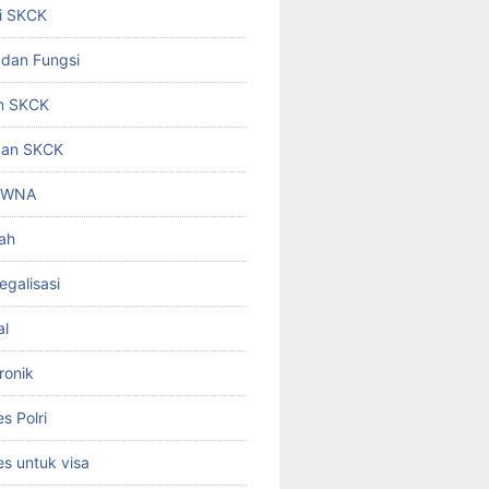
i SKCK
 dan Fungsi
n SKCK
gan SKCK
i WNA
ah
egalisasi
al
ronik
 Polri
s untuk visa