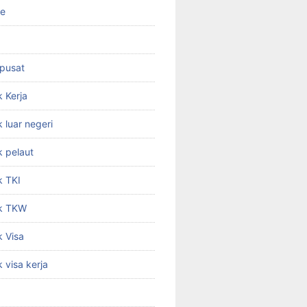
ne
 pusat
 Kerja
 luar negeri
 pelaut
k TKI
k TKW
 Visa
 visa kerja