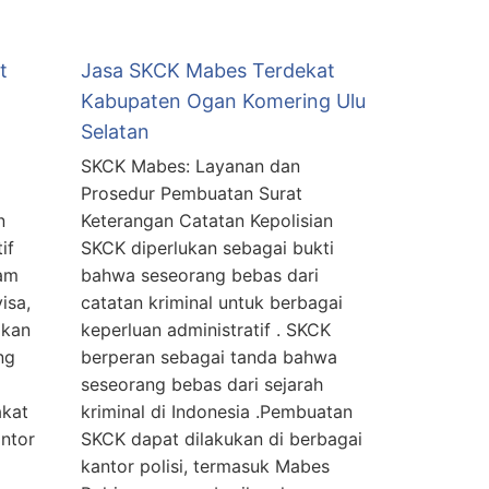
t
Jasa SKCK Mabes Terdekat
Kabupaten Ogan Komering Ulu
Selatan
SKCK Mabes: Layanan dan
Prosedur Pembuatan Surat
n
Keterangan Catatan Kepolisian
if
SKCK diperlukan sebagai bukti
am
bahwa seseorang bebas dari
isa,
catatan kriminal untuk berbagai
akan
keperluan administratif . SKCK
ng
berperan sebagai tanda bahwa
seseorang bebas dari sejarah
akat
kriminal di Indonesia .Pembuatan
ntor
SKCK dapat dilakukan di berbagai
kantor polisi, termasuk Mabes