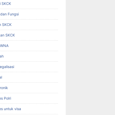
i SKCK
 dan Fungsi
n SKCK
gan SKCK
i WNA
ah
egalisasi
al
ronik
 Polri
s untuk visa