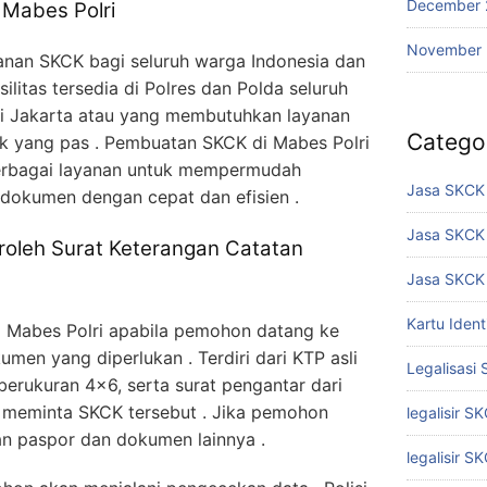
December 
Mabes Polri
November
anan SKCK bagi seluruh warga Indonesia dan
litas tersedia di Polres dan Polda seluruh
di Jakarta atau yang membutuhkan layanan
Catego
tik yang pas . Pembuatan SKCK di Mabes Polri
erbagai layanan untuk mempermudah
Jasa SKCK 
okumen dengan cepat dan efisien .
Jasa SKCK
oleh Surat Keterangan Catatan
Jasa SKCK 
Kartu Iden
i Mabes Polri apabila pemohon datang ke
n yang diperlukan . Terdiri dari KTP asli
Legalisasi
 berukuran 4×6, serta surat pengantar dari
 meminta SKCK tersebut . Jika pemohon
legalisir S
n paspor dan dokumen lainnya .
legalisir S