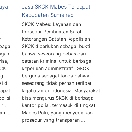
aya
Jasa SKCK Mabes Tercepat
Kabupaten Sumenep
SKCK Mabes: Layanan dan
Prosedur Pembuatan Surat
n
Keterangan Catatan Kepolisian
bagai
SKCK diperlukan sebagai bukti
ragam
bahwa seseorang bebas dari
isa,
catatan kriminal untuk berbagai
KCK
keperluan administratif . SKCK
ng
berguna sebagai tanda bahwa
l di
seseorang tidak pernah terlibat
dapat
kejahatan di Indonesia .Masyarakat
olisi,
bisa mengurus SKCK di berbagai
ri,
kantor polisi, termasuk di tingkat
dan …
Mabes Polri, yang menyediakan
prosedur yang transparan …