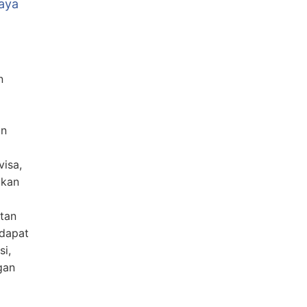
aya
n
an
visa,
akan
atan
 dapat
si,
gan