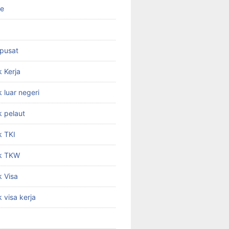
ne
 pusat
 Kerja
 luar negeri
 pelaut
k TKI
k TKW
 Visa
 visa kerja