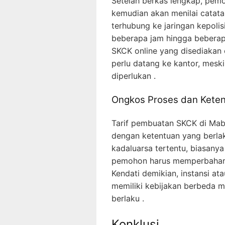
Setelah berkas lengkap, pemo
kemudian akan menilai catat
terhubung ke jaringan kepolisi
beberapa jam hingga beberap
SKCK online yang disediakan
perlu datang ke kantor, meskip
diperlukan .
Ongkos Proses dan Kete
Tarif pembuatan SKCK di Mabe
dengan ketentuan yang berlak
kadaluarsa tertentu, biasanya
pemohon harus memperbaharui
Kendati demikian, instansi a
memiliki kebijakan berbeda 
berlaku .
Konklusi