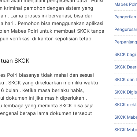
hon akan menjalani pengecekan data . Polisi
Mabes Polr
an kriminal pemohon dengan sistem yang
an . Lama proses ini bervariasi, bisa dari
Pengertian
a hari . Pemohon bisa menggunakan aplikasi
Pengurusa
 oleh Mabes Polri untuk membuat SKCK tanpa
un verifikasi di kantor kepolisian tetap
Perpanjan
SKCK bag
ntuan SKCK
SKCK Daer
s Polri biasanya tidak mahal dan sesuai
SKCK dan l
u . SKCK yang dikeluarkan memiliki waktu
 6 bulan . Ketika masa berlaku habis,
SKCK Digit
 dokumen ini jika masih diperlukan .
SKCK elekt
tau lembaga yang meminta SKCK bisa saja
mengenai berapa lama dokumen tersebut
SKCK Mabes
SKCK Mabe