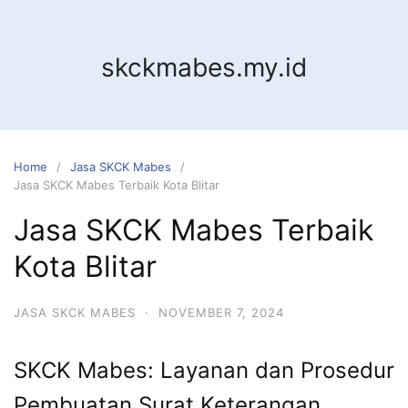
Skip
to
content
skckmabes.my.id
Home
Jasa SKCK Mabes
Jasa SKCK Mabes Terbaik Kota Blitar
Jasa SKCK Mabes Terbaik
Kota Blitar
JASA SKCK MABES
·
NOVEMBER 7, 2024
SKCK Mabes: Layanan dan Prosedur
Pembuatan Surat Keterangan