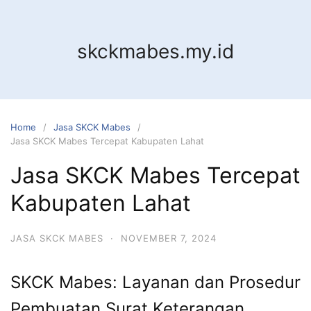
Skip
to
content
skckmabes.my.id
Home
Jasa SKCK Mabes
Jasa SKCK Mabes Tercepat Kabupaten Lahat
Jasa SKCK Mabes Tercepat
Kabupaten Lahat
JASA SKCK MABES
·
NOVEMBER 7, 2024
SKCK Mabes: Layanan dan Prosedur
Pembuatan Surat Keterangan