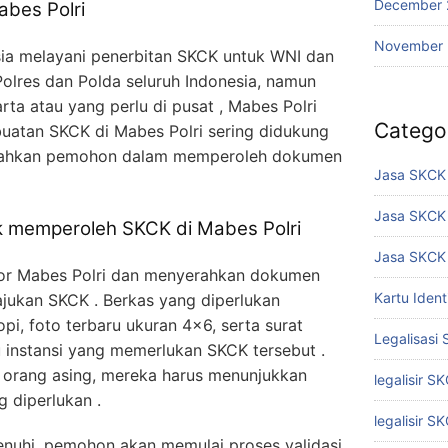
December 
abes Polri
November
sia melayani penerbitan SKCK untuk WNI dan
Polres dan Polda seluruh Indonesia, namun
ta atau yang perlu di pusat , Mabes Polri
Catego
uatan SKCK di Mabes Polri sering didukung
udahkan pemohon dalam memperoleh dokumen
Jasa SKCK 
Jasa SKCK
k memperoleh SKCK di Mabes Polri
Jasa SKCK 
tor Mabes Polri dan menyerahkan dokumen
Kartu Iden
jukan SKCK . Berkas yang diperlukan
i, foto terbaru ukuran 4×6, serta surat
Legalisasi
u instansi yang memerlukan SKCK tersebut .
 orang asing, mereka harus menunjukkan
legalisir S
 diperlukan .
legalisir S
nuhi, pemohon akan memulai proses validasi