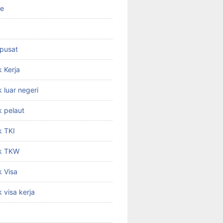
ne
 pusat
 Kerja
 luar negeri
 pelaut
k TKI
k TKW
 Visa
 visa kerja