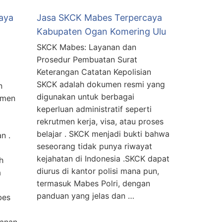
aya
Jasa SKCK Mabes Terpercaya
Kabupaten Ogan Komering Ulu
SKCK Mabes: Layanan dan
Prosedur Pembuatan Surat
Keterangan Catatan Kepolisian
SKCK adalah dokumen resmi yang
n
digunakan untuk berbagai
umen
keperluan administratif seperti
rekrutmen kerja, visa, atau proses
belajar . SKCK menjadi bukti bahwa
n .
seseorang tidak punya riwayat
kejahatan di Indonesia .SKCK dapat
h
diurus di kantor polisi mana pun,
a
termasuk Mabes Polri, dengan
panduan yang jelas dan …
bes
yanan