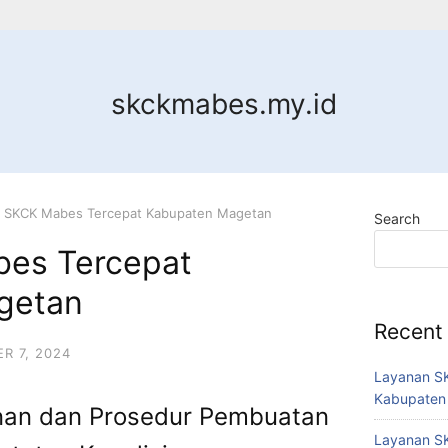
skckmabes.my.id
a SKCK Mabes Tercepat Kabupaten Magetan
Search
bes Tercepat
getan
Recent
R 7, 2024
Layanan SK
Kabupaten
an dan Prosedur Pembuatan
Layanan SK