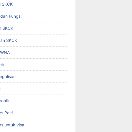
i SKCK
 dan Fungsi
n SKCK
gan SKCK
i WNA
ah
egalisasi
al
ronik
 Polri
s untuk visa