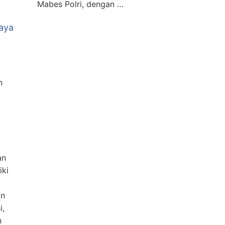
Mabes Polri, dengan …
aya
n
an
iki
an
i,
n