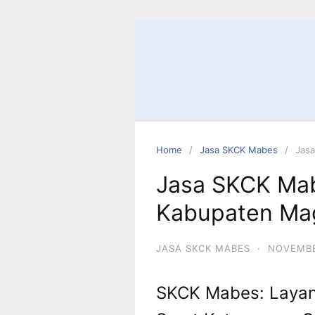
Skip
to
content
Home
Jasa SKCK Mabes
Jas
Jasa SKCK Ma
Kabupaten Ma
JASA SKCK MABES
·
NOVEMBE
SKCK Mabes: Layan