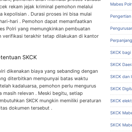
Mabes Polr
cek rekam jejak kriminal pemohon melalui
 kepolisian . Durasi proses ini bisa mulai
Pengertian
rhari-hari . Pemohon dapat memanfaatkan
abes Polri yang memungkinkan pembuatan
Pengurusa
verifikasi terakhir tetap dilakukan di kantor
Perpanjan
SKCK bag
Ketentuan SKCK
SKCK Daer
ri dikenakan biaya yang sebanding dengan
SKCK dan l
ang diterbitkan mempunyai batas waktu
Setelah kadaluarsa, pemohon perlu mengurus
SKCK Digit
 masih relevan . Meski begitu, setiap
mbutuhkan SKCK mungkin memiliki peraturan
SKCK elekt
tas dokumen tersebut .
SKCK Mabes
SKCK Mabe