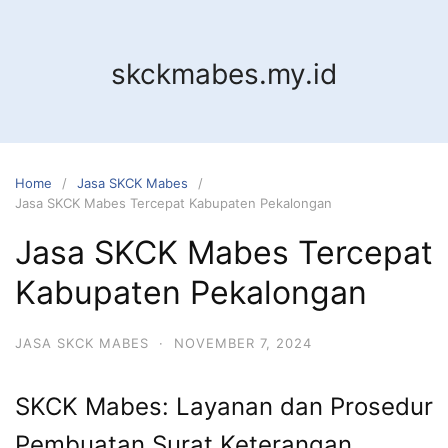
Skip
to
content
skckmabes.my.id
Home
Jasa SKCK Mabes
Jasa SKCK Mabes Tercepat Kabupaten Pekalongan
Jasa SKCK Mabes Tercepat
Kabupaten Pekalongan
JASA SKCK MABES
·
NOVEMBER 7, 2024
SKCK Mabes: Layanan dan Prosedur
Pembuatan Surat Keterangan