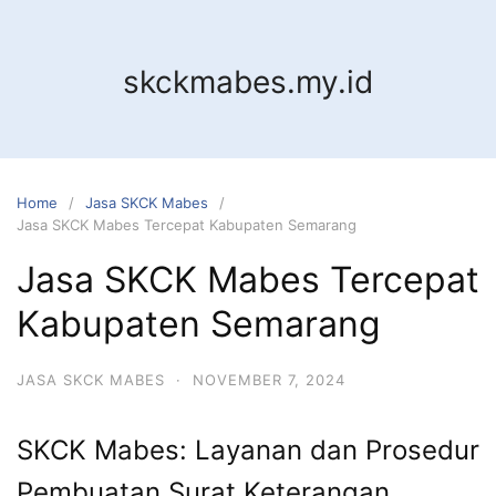
Skip
to
content
skckmabes.my.id
Home
Jasa SKCK Mabes
Jasa SKCK Mabes Tercepat Kabupaten Semarang
Jasa SKCK Mabes Tercepat
Kabupaten Semarang
JASA SKCK MABES
·
NOVEMBER 7, 2024
SKCK Mabes: Layanan dan Prosedur
Pembuatan Surat Keterangan