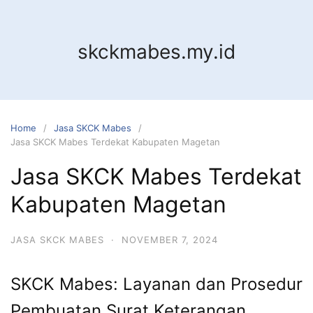
Skip
to
content
skckmabes.my.id
Home
Jasa SKCK Mabes
Jasa SKCK Mabes Terdekat Kabupaten Magetan
Jasa SKCK Mabes Terdekat
Kabupaten Magetan
JASA SKCK MABES
·
NOVEMBER 7, 2024
SKCK Mabes: Layanan dan Prosedur
Pembuatan Surat Keterangan