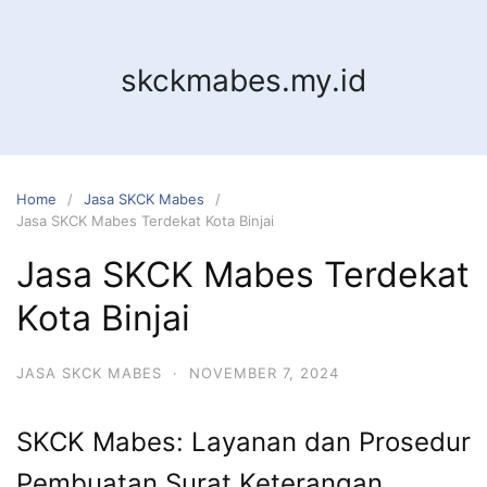
Skip
to
content
skckmabes.my.id
Home
Jasa SKCK Mabes
Jasa SKCK Mabes Terdekat Kota Binjai
Jasa SKCK Mabes Terdekat
Kota Binjai
JASA SKCK MABES
·
NOVEMBER 7, 2024
SKCK Mabes: Layanan dan Prosedur
Pembuatan Surat Keterangan