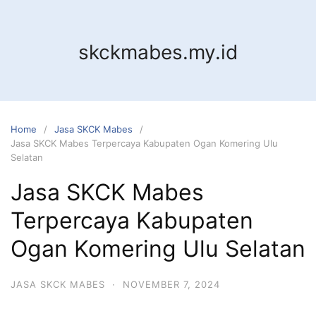
Skip
to
content
skckmabes.my.id
Home
Jasa SKCK Mabes
Jasa SKCK Mabes Terpercaya Kabupaten Ogan Komering Ulu
Selatan
Jasa SKCK Mabes
Terpercaya Kabupaten
Ogan Komering Ulu Selatan
JASA SKCK MABES
·
NOVEMBER 7, 2024