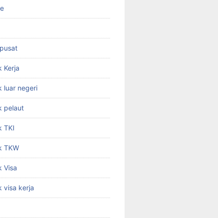
ne
 pusat
 Kerja
 luar negeri
 pelaut
k TKI
k TKW
 Visa
 visa kerja