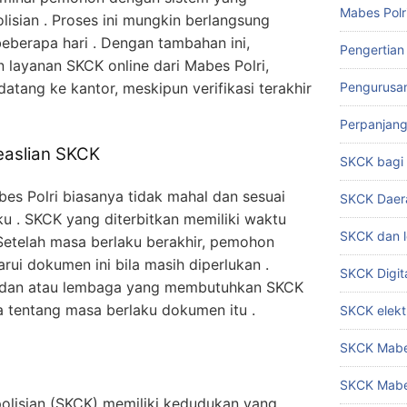
Mabes Polr
isian . Proses ini mungkin berlangsung
eberapa hari . Dengan tambahan ini,
Pengertian
ayanan SKCK online dari Mabes Polri,
tang ke kantor, meskipun verifikasi terakhir
Pengurusa
Perpanjan
easlian SKCK
SKCK bag
s Polri biasanya tidak mahal dan sesuai
SKCK Daer
u . SKCK yang diterbitkan memiliki waktu
SKCK dan l
Setelah masa berlaku berakhir, pemohon
ui dokumen ini bila masih diperlukan .
SKCK Digit
badan atau lembaga yang membutuhkan SKCK
da tentang masa berlaku dokumen itu .
SKCK elekt
SKCK Mabes
SKCK Mabe
olisian (SKCK) memiliki kedudukan yang