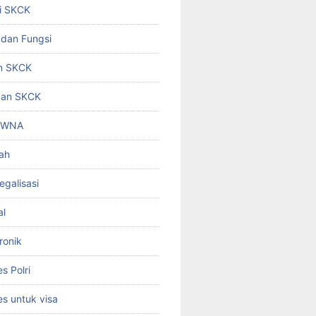
i SKCK
 dan Fungsi
n SKCK
gan SKCK
i WNA
ah
egalisasi
al
ronik
 Polri
s untuk visa