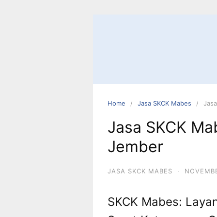
Skip
to
content
Home
Jasa SKCK Mabes
Jasa
Jasa SKCK Mab
Jember
JASA SKCK MABES
·
NOVEMBE
SKCK Mabes: Layan