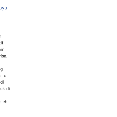
aya
n
if
am
isa,
ng
l di
di
suk di
oleh