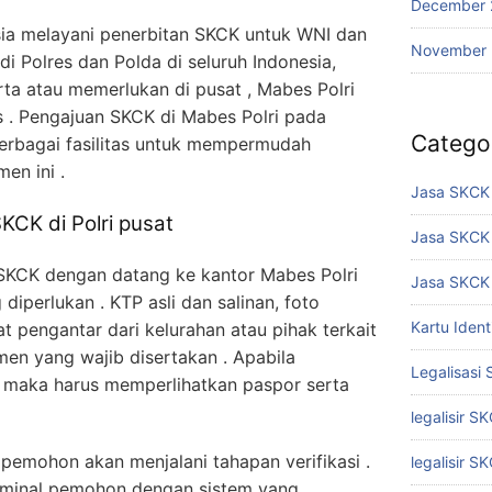
December 
sia melayani penerbitan SKCK untuk WNI dan
November
di Polres dan Polda di seluruh Indonesia,
ta atau memerlukan di pusat , Mabes Polri
s . Pengajuan SKCK di Mabes Polri pada
Catego
rbagai fasilitas untuk mempermudah
n ini .
Jasa SKCK 
CK di Polri pusat
Jasa SKCK
KCK dengan datang ke kantor Mabes Polri
Jasa SKCK 
perlukan . KTP asli dan salinan, foto
Kartu Iden
at pengantar dari kelurahan atau pihak terkait
en yang wajib disertakan . Apabila
Legalisasi
 maka harus memperlihatkan paspor serta
legalisir S
pemohon akan menjalani tahapan verifikasi .
legalisir S
kriminal pemohon dengan sistem yang