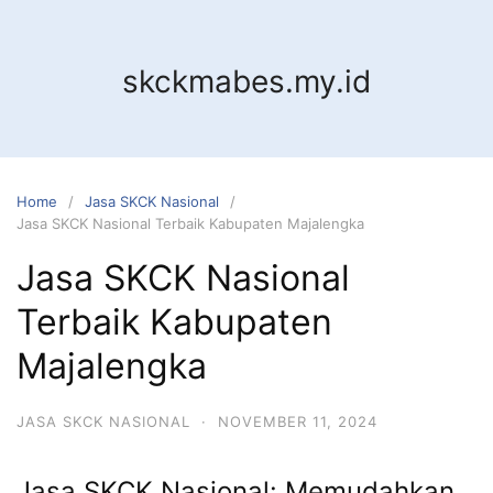
Skip
to
content
skckmabes.my.id
Home
Jasa SKCK Nasional
Jasa SKCK Nasional Terbaik Kabupaten Majalengka
Jasa SKCK Nasional
Terbaik Kabupaten
Majalengka
JASA SKCK NASIONAL
·
NOVEMBER 11, 2024
Jasa SKCK Nasional: Memudahkan