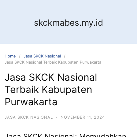
Skip
to
content
skckmabes.my.id
Home
Jasa SKCK Nasional
Jasa SKCK Nasional Terbaik Kabupaten Purwakarta
Jasa SKCK Nasional
Terbaik Kabupaten
Purwakarta
JASA SKCK NASIONAL
·
NOVEMBER 11, 2024
Jasa SKCK Nasional: Memudahkan