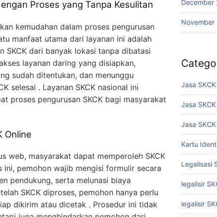
December 
engan Proses yang Tanpa Kesulitan
November
akan kemudahan dalam proses pengurusan
satu manfaat utama dari layanan ini adalah
SKCK dari banyak lokasi tanpa dibatasi
Catego
akses layanan daring yang disiapkan,
ang sudah ditentukan, dan menunggu
Jasa SKCK 
CK selesai . Layanan SKCK nasional ini
at proses pengurusan SKCK bagi masyarakat
Jasa SKCK
Jasa SKCK 
 Online
Kartu Iden
situs web, masyarakat dapat memperoleh SKCK
Legalisasi
ini, pemohon wajib mengisi formulir secara
n pendukung, serta melunasi biaya
legalisir S
Setelah SKCK diproses, pemohon hanya perlu
 dikirim atau dicetak . Prosedur ini tidak
legalisir S
tapi juga menghindarkan pemohon dari