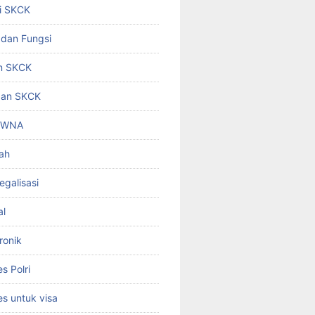
i SKCK
 dan Fungsi
n SKCK
gan SKCK
i WNA
ah
egalisasi
al
ronik
 Polri
s untuk visa