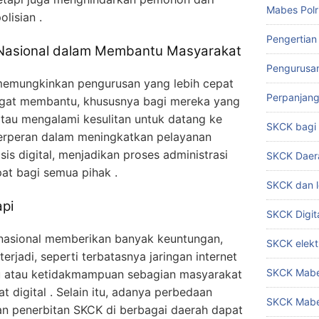
Mabes Polr
lisian .
Pengertian
Nasional dalam Membantu Masyarakat
Pengurusa
memungkinkan pengurusan yang lebih cepat
Perpanjan
ngat membantu, khususnya bagi mereka yang
 atau mengalami kesulitan untuk datang ke
SKCK bag
t berperan dalam meningkatkan pelayanan
is digital, menjadikan proses administrasi
SKCK Daer
pat bagi semua pihak .
SKCK dan l
api
SKCK Digit
nasional memberikan banyak keuntungan,
SKCK elekt
jadi, seperti terbatasnya jaringan internet
SKCK Mabes
kau atau ketidakmampuan sebagian masyarakat
digital . Selain itu, adanya perbedaan
SKCK Mabe
dan penerbitan SKCK di berbagai daerah dapat