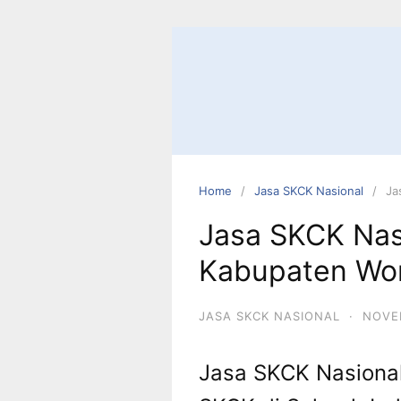
Skip
to
content
Home
Jasa SKCK Nasional
Ja
Jasa SKCK Nas
Kabupaten Won
JASA SKCK NASIONAL
·
NOVEM
Jasa SKCK Nasiona