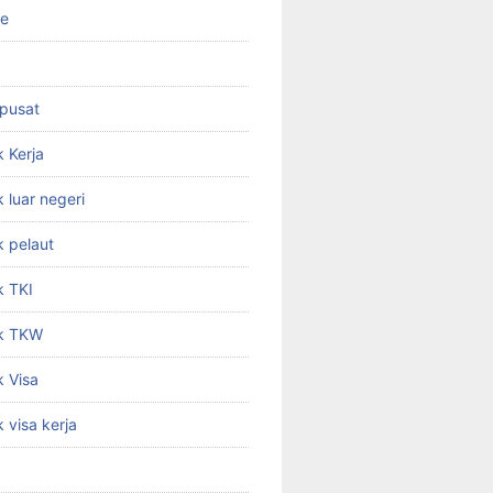
ne
 pusat
 Kerja
 luar negeri
 pelaut
k TKI
k TKW
 Visa
 visa kerja