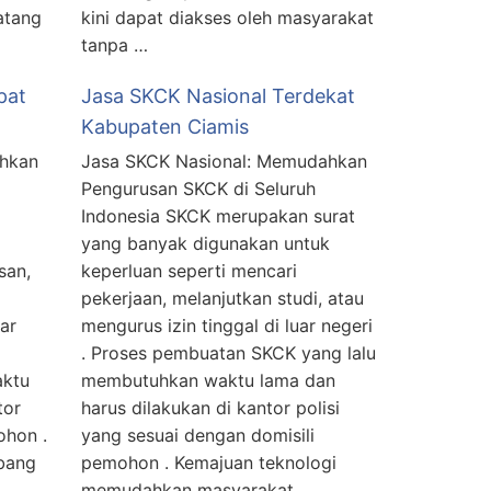
atang
kini dapat diakses oleh masyarakat
tanpa …
pat
Jasa SKCK Nasional Terdekat
Kabupaten Ciamis
ahkan
Jasa SKCK Nasional: Memudahkan
Pengurusan SKCK di Seluruh
Indonesia SKCK merupakan surat
yang banyak digunakan untuk
san,
keperluan seperti mencari
pekerjaan, melanjutkan studi, atau
uar
mengurus izin tinggal di luar negeri
. Proses pembuatan SKCK yang lalu
ktu
membutuhkan waktu lama dan
tor
harus dilakukan di kantor polisi
ohon .
yang sesuai dengan domisili
bang
pemohon . Kemajuan teknologi
memudahkan masyarakat