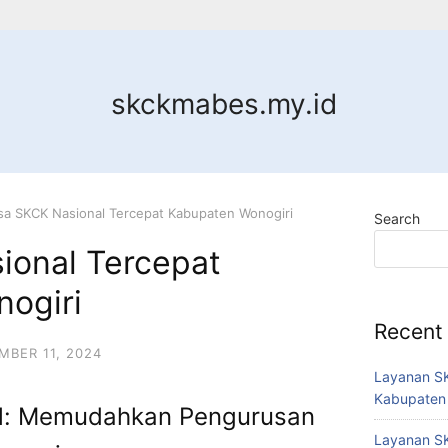
skckmabes.my.id
sa SKCK Nasional Tercepat Kabupaten Wonogiri
Search
ional Tercepat
ogiri
Recent
BER 11, 2024
Layanan SK
Kabupaten
l: Memudahkan Pengurusan
Layanan SK