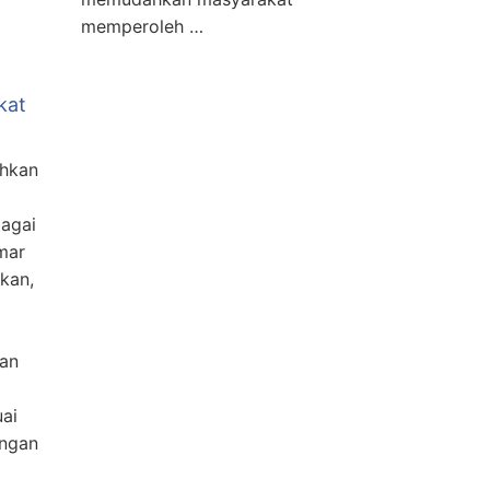
memperoleh …
kat
ahkan
bagai
mar
kan,
an
uai
engan