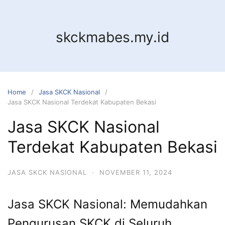
Skip
to
content
skckmabes.my.id
Home
Jasa SKCK Nasional
Jasa SKCK Nasional Terdekat Kabupaten Bekasi
Jasa SKCK Nasional
Terdekat Kabupaten Bekasi
JASA SKCK NASIONAL
·
NOVEMBER 11, 2024
Jasa SKCK Nasional: Memudahkan
Pengurusan SKCK di Seluruh