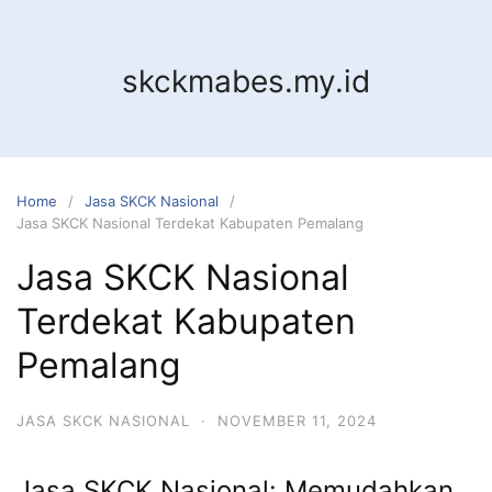
Skip
to
content
skckmabes.my.id
Home
Jasa SKCK Nasional
Jasa SKCK Nasional Terdekat Kabupaten Pemalang
Jasa SKCK Nasional
Terdekat Kabupaten
Pemalang
JASA SKCK NASIONAL
·
NOVEMBER 11, 2024
Jasa SKCK Nasional: Memudahkan