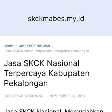
Skip
to
content
skckmabes.my.id
Home
Jasa SKCK Nasional
Jasa SKCK Nasional Terpercaya Kabupaten Pekalongan
Jasa SKCK Nasional
Terpercaya Kabupaten
Pekalongan
JASA SKCK NASIONAL
·
NOVEMBER 11, 2024
Jasa SKCK Nasional: Memudahkan