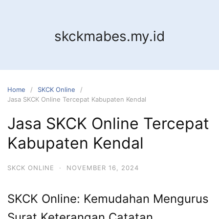
Skip
to
content
skckmabes.my.id
Home
SKCK Online
Jasa SKCK Online Tercepat Kabupaten Kendal
Jasa SKCK Online Tercepat
Kabupaten Kendal
SKCK ONLINE
·
NOVEMBER 16, 2024
SKCK Online: Kemudahan Mengurus
Surat Keterangan Catatan