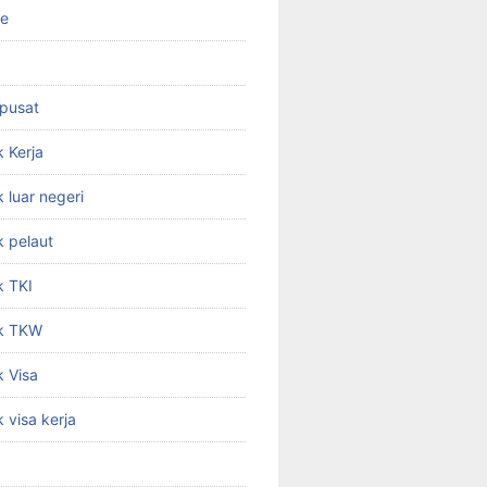
ne
 pusat
 Kerja
 luar negeri
 pelaut
k TKI
k TKW
 Visa
 visa kerja