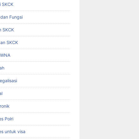
i SKCK
 dan Fungsi
n SKCK
gan SKCK
i WNA
ah
egalisasi
al
ronik
 Polri
s untuk visa