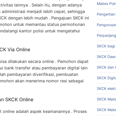
Mabes Polr
tivitas lainnya . Selain itu, dengan adanya
s administrasi menjadi lebih cepat, sehingga
Pengertian
CK dengan lebih mudah . Pengajuan SKCK ini
mohon untuk memantau status permohonan
Pengurusa
endatangi kantor polisi untuk mengetahui
Perpanjan
SKCK bag
K Via Online
SKCK Daer
sa dilakukan secara online . Pemohon dapat
SKCK dan l
 bank transfer atau pembayaran digital lain
elah pembayaran diverifikasi, pembuatan
SKCK Digit
emohon akan menerima nomor resi sebagai
SKCK elekt
n SKCK Online
SKCK Mabes
SKCK Mabe
K online adalah aspek keamanannya . Proses