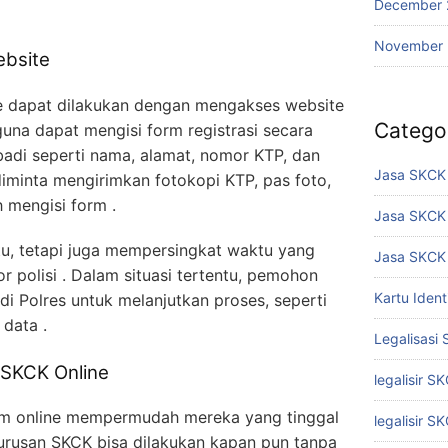
December 
November
bsite
e dapat dilakukan dengan mengakses website
Catego
ngguna dapat mengisi form registrasi secara
adi seperti nama, alamat, nomor KTP, dan
Jasa SKCK 
diminta mengirimkan fotokopi KTP, pas foto,
 mengisi form .
Jasa SKCK
tu, tetapi juga mempersingkat waktu yang
Jasa SKCK 
or polisi . Dalam situasi tertentu, pemohon
Kartu Iden
di Polres untuk melanjutkan proses, seperti
data .
Legalisasi
SKCK Online
legalisir S
rm online mempermudah mereka yang tinggal
legalisir S
gurusan SKCK bisa dilakukan kapan pun tanpa