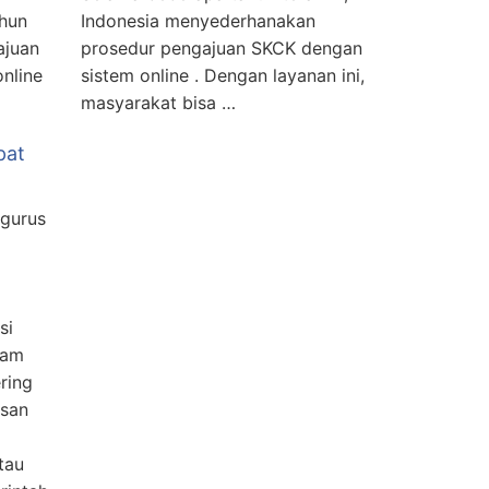
ahun
Indonesia menyederhanakan
ajuan
prosedur pengajuan SKCK dengan
nline
sistem online . Dengan layanan ini,
masyarakat bisa …
pat
gurus
si
lam
ering
usan
tau