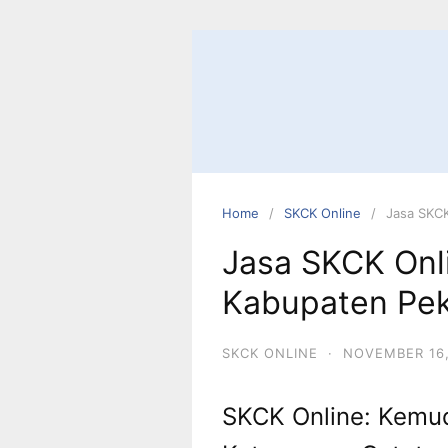
Skip
to
content
Home
SKCK Online
Jasa SKCK
Jasa SKCK Onl
Kabupaten Pe
SKCK ONLINE
·
NOVEMBER 16,
SKCK Online: Kemu