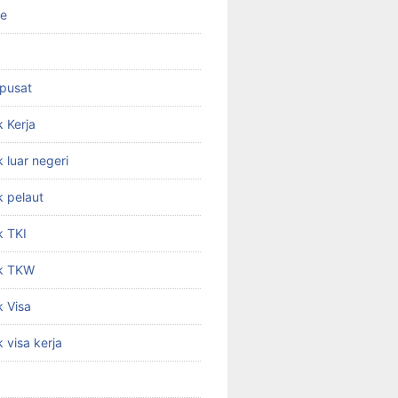
ne
 pusat
 Kerja
 luar negeri
 pelaut
k TKI
k TKW
 Visa
 visa kerja