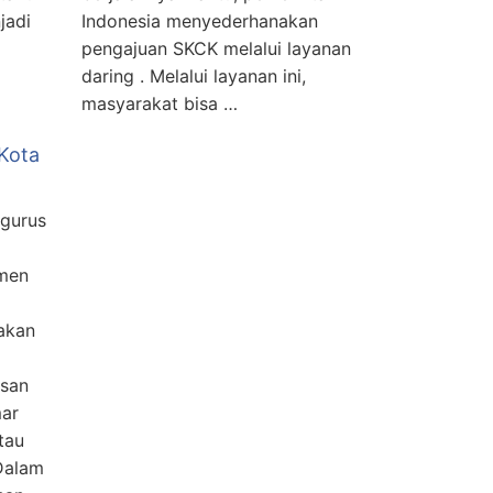
jadi
Indonesia menyederhanakan
pengajuan SKCK melalui layanan
daring . Melalui layanan ini,
masyarakat bisa …
Kota
gurus
umen
dakan
usan
mar
tau
 Dalam