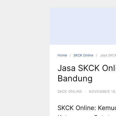
Skip
to
content
Home
SKCK Online
Jasa SKCK
Jasa SKCK Onl
Bandung
SKCK ONLINE
·
NOVEMBER 16,
SKCK Online: Kemu