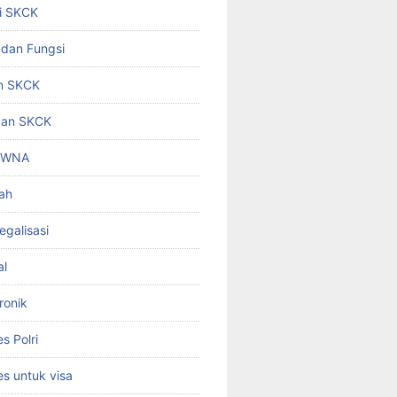
i SKCK
 dan Fungsi
n SKCK
gan SKCK
i WNA
ah
egalisasi
al
ronik
 Polri
s untuk visa