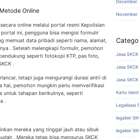
December 
Metode Online
November
cara online melalui portal resmi Kepolisian
i portal ini, pengguna bisa mengisi formulir
Catego
ng memuat data pribadi seperti nama, alamat,
nnya . Setelah melengkapi formulir, pemohon
Jasa SKCK 
endukung seperti fotokopi KTP, pas foto,
SKCK .
Jasa SKCK
lancar, tetapi juga mengurangi durasi antri di
Jasa SKCK 
pa hal, pemohon mungkin perlu memverifikasi
Kartu Iden
s untuk tahapan berikutnya, seperti
a .
Legalisasi
legalisir S
nkan mereka yang tinggal jauh atau sibuk
legalisir S
udah . Mereka tetap bisa mengurus SKCK