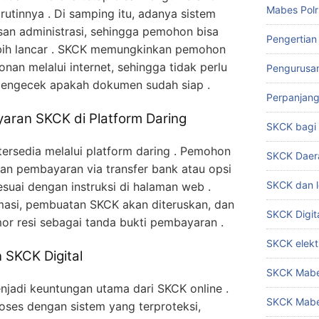
Mabes Polr
rutinnya . Di samping itu, adanya sistem
an administrasi, sehingga pemohon bisa
Pengertian
ih lancar . SKCK memungkinkan pemohon
an melalui internet, sehingga tidak perlu
Pengurusa
 mengecek apakah dokumen sudah siap .
Perpanjan
ran SKCK di Platform Daring
SKCK bag
ersedia melalui platform daring . Pemohon
SKCK Daer
an pembayaran via transfer bank atau opsi
SKCK dan l
esuai dengan instruksi di halaman web .
masi, pembuatan SKCK akan diteruskan, dan
SKCK Digit
 resi sebagai tanda bukti pembayaran .
SKCK elekt
SKCK Digital
SKCK Mabes
njadi keuntungan utama dari SKCK online .
SKCK Mabe
oses dengan sistem yang terproteksi,