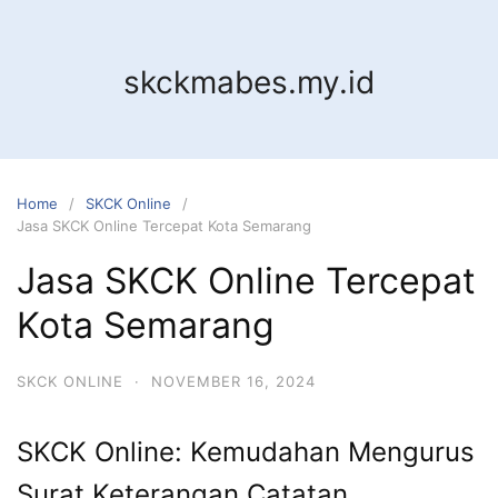
Skip
to
content
skckmabes.my.id
Home
SKCK Online
Jasa SKCK Online Tercepat Kota Semarang
Jasa SKCK Online Tercepat
Kota Semarang
SKCK ONLINE
·
NOVEMBER 16, 2024
SKCK Online: Kemudahan Mengurus
Surat Keterangan Catatan