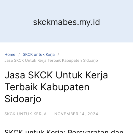
Skip
to
content
skckmabes.my.id
Home
SKCK untuk Kerja
Jasa SKCK Untuk Kerja Terbaik Kabupaten Sidoarjo
Jasa SKCK Untuk Kerja
Terbaik Kabupaten
Sidoarjo
SKCK UNTUK KERJA
·
NOVEMBER 14, 2024
SKCK untuk Kerja: Persyaratan dan