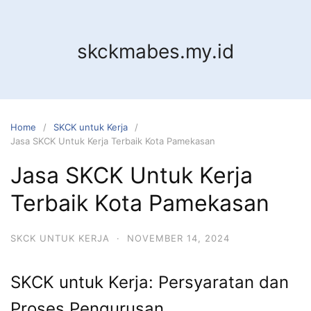
Skip
to
content
skckmabes.my.id
Home
SKCK untuk Kerja
Jasa SKCK Untuk Kerja Terbaik Kota Pamekasan
Jasa SKCK Untuk Kerja
Terbaik Kota Pamekasan
SKCK UNTUK KERJA
·
NOVEMBER 14, 2024
SKCK untuk Kerja: Persyaratan dan
Proses Pengurusan