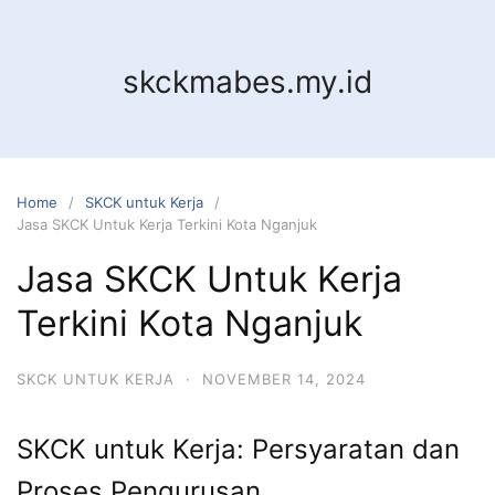
Skip
to
content
skckmabes.my.id
Home
SKCK untuk Kerja
Jasa SKCK Untuk Kerja Terkini Kota Nganjuk
Jasa SKCK Untuk Kerja
Terkini Kota Nganjuk
SKCK UNTUK KERJA
·
NOVEMBER 14, 2024
SKCK untuk Kerja: Persyaratan dan
Proses Pengurusan