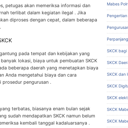
Mabes Polr
es, petugas akan memeriksa informasi dan
ah terlibat dalam kegiatan ilegal . Jika
Pengertian
 akan diproses dengan cepat, dalam beberapa
.
Pengurusa
Perpanjan
 SKCK
SKCK bag
antung pada tempat dan kebijakan yang
Di banyak lokasi, biaya untuk pembuatan SKCK
SKCK Daer
n ada beberapa daerah yang menetapkan biaya
SKCK dan l
tikan Anda mengetahui biaya dan cara
 prosedur pengurusan .
SKCK Digit
SKCK elekt
yang terbatas, biasanya enam bulan sejak
SKCK Mabes
 yang sudah mendapatkan SKCK namun belum
SKCK Mabe
meriksa kembali tanggal kadaluarsanya .