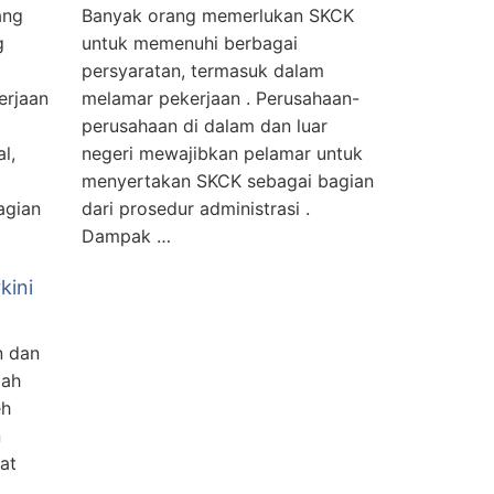
ang
Banyak orang memerlukan SKCK
g
untuk memenuhi berbagai
persyaratan, termasuk dalam
erjaan
melamar pekerjaan . Perusahaan-
perusahaan di dalam dan luar
l,
negeri mewajibkan pelamar untuk
menyertakan SKCK sebagai bagian
agian
dari prosedur administrasi .
Dampak …
kini
n dan
lah
eh
n
at