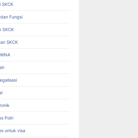
i SKCK
 dan Fungsi
n SKCK
gan SKCK
i WNA
ah
egalisasi
al
ronik
 Polri
s untuk visa