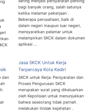
sering menjadi persyaratan penting
ang
bagi banyak orang, salah satunya
ketika melamar pekerjaan .
Beberapa perusahaan, baik di
tuk
dalam negeri maupun luar negeri,
a
mensyaratkan pelamar untuk
geri
melampirkan SKCK dalam dokumen
atkan
aplikasi …
SKCK
Jasa SKCK Untuk Kerja
sik
Terpercaya Kota Kediri
n dan
SKCK untuk Kerja: Persyaratan dan
lah
Proses Pengurusan SKCK
eh
merupakan surat yang dikeluarkan
n
oleh Kepolisian untuk menunjukkan
at
bahwa seseorang tidak pernah
melakukan tindak kejahatan .