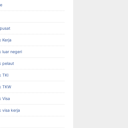
ne
 pusat
 Kerja
 luar negeri
 pelaut
k TKI
k TKW
 Visa
 visa kerja