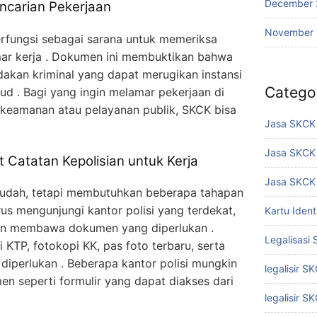
December 
ncarian Pekerjaan
November
erfungsi sebagai sarana untuk memeriksa
amar kerja . Dokumen ini membuktikan bahwa
dakan kriminal yang dapat merugikan instansi
Catego
d . Bagi yang ingin melamar pekerjaan di
i keamanan atau pelayanan publik, SKCK bisa
Jasa SKCK 
Jasa SKCK
 Catatan Kepolisian untuk Kerja
Jasa SKCK 
mudah, tetapi membutuhkan beberapa tahapan
s mengunjungi kantor polisi yang terdekat,
Kartu Iden
 dan membawa dokumen yang diperlukan .
Legalisasi
 KTP, fotokopi KK, pas foto terbaru, serta
a diperlukan . Beberapa kantor polisi mungkin
legalisir S
 seperti formulir yang dapat diakses dari
legalisir S