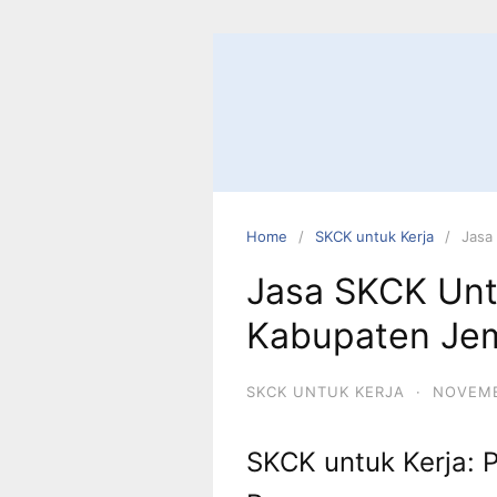
Skip
to
content
Home
SKCK untuk Kerja
Jasa
Jasa SKCK Unt
Kabupaten Je
SKCK UNTUK KERJA
·
NOVEMB
SKCK untuk Kerja: 