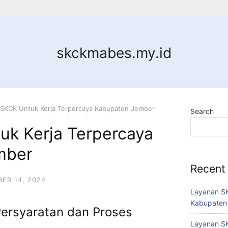
skckmabes.my.id
 SKCK Untuk Kerja Terpercaya Kabupaten Jember
Search
uk Kerja Terpercaya
mber
Recent
ER 14, 2024
Layanan SK
Kabupaten
Persyaratan dan Proses
Layanan SK