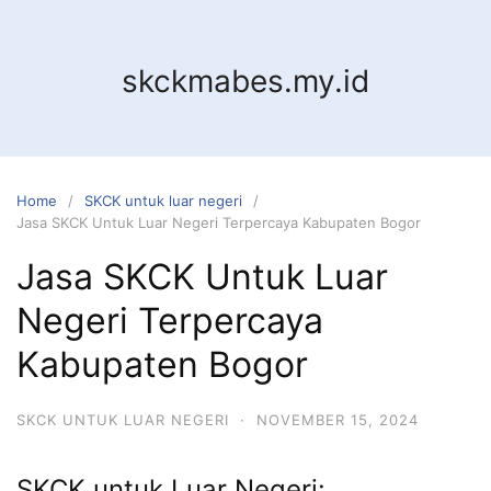
Skip
to
content
skckmabes.my.id
Home
SKCK untuk luar negeri
Jasa SKCK Untuk Luar Negeri Terpercaya Kabupaten Bogor
Jasa SKCK Untuk Luar
Negeri Terpercaya
Kabupaten Bogor
SKCK UNTUK LUAR NEGERI
·
NOVEMBER 15, 2024
SKCK untuk Luar Negeri: