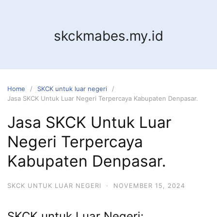
Skip
to
content
skckmabes.my.id
Home
SKCK untuk luar negeri
Jasa SKCK Untuk Luar Negeri Terpercaya Kabupaten Denpasar.
Jasa SKCK Untuk Luar
Negeri Terpercaya
Kabupaten Denpasar.
SKCK UNTUK LUAR NEGERI
·
NOVEMBER 15, 2024
SKCK untuk Luar Negeri: