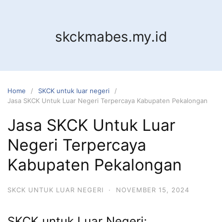
Skip
to
content
skckmabes.my.id
Home
SKCK untuk luar negeri
Jasa SKCK Untuk Luar Negeri Terpercaya Kabupaten Pekalongan
Jasa SKCK Untuk Luar
Negeri Terpercaya
Kabupaten Pekalongan
SKCK UNTUK LUAR NEGERI
·
NOVEMBER 15, 2024
SKCK untuk Luar Negeri: